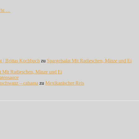
cht …
at | Brittas Kochbuch
zu
Spargelsalat Mit Radieschen, Minze und Ei
at Mit Radieschen, Minze und Ei
atensauce
enschwanz – cahama
zu
Mexikanischer Reis