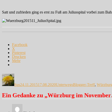
Satt und zufrieden ging es erst zu Fuß am Juliusspital vorbei zum 
Facebook
X
Pinterest
Drucken
Mehr
Autor
Veröffentlicht
Kategorien
Schlagwörter
am
Sus
24.11.2015
17.08.2020
Unterwegs
Blogger-Treff
,
Würzbur
Ein Gedanke zu „Würzburg im Novembe