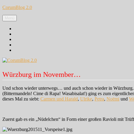
Zum
CorumBlog 2.0
Inhalt
springen
Menü
Facebook
Instagram
Pinterest
Google+
Twitter
Würzburg im November…
Und schon wieder unterwegs… und auch schon wieder in Würzburg. Le
(Bittermandeln! Cime di Rapa! Wasabisalat!) ging es zum eigentlic
dieses Mal zu siebt:
Carmen und Harald
,
Ulrike
,
Petra
,
Noëmi
und
We
Zuerst gab es ein „Nüdelchen“ in Form einer großen Ravioli mit Trü