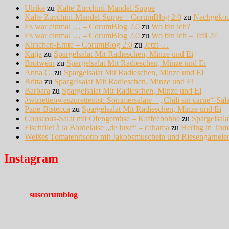
Ulrike
zu
Kalte Zucchini-Mandel-Suppe
Kalte Zucchini-Mandel-Suppe – CorumBlog 2.0
zu
Nachgeko
Es war einmal … – CorumBlog 2.0
zu
Wo bin ich?
Es war einmal … – CorumBlog 2.0
zu
Wo bin ich – Teil 2?
Kirschen-Ernte – CorumBlog 2.0
zu
Jetzt …
Katja
zu
Spargelsalat Mit Radieschen, Minze und Ei
Brotwein
zu
Spargelsalat Mit Radieschen, Minze und Ei
Anna C.
zu
Spargelsalat Mit Radieschen, Minze und Ei
Britta
zu
Spargelsalat Mit Radieschen, Minze und Ei
Barbara
zu
Spargelsalat Mit Radieschen, Minze und Ei
#wirrettenwaszurettenist: Sommersalate – „Chili sin carne“-Sal
Pane-Bistecca
zu
Spargelsalat Mit Radieschen, Minze und Ei
Couscous-Salat mit Ofengemüse – Kaffeebohne
zu
Spargelsal
Fischfilet à la Bordelaise „de luxe“ – cahama
zu
Hering in Tom
Weißes Tomatenrisotto mit Jakobsmuscheln und Riesengarnel
Instagram
suscorumblog