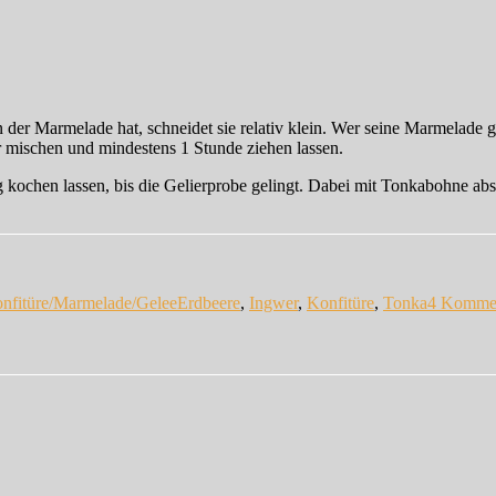
der Marmelade hat, schneidet sie relativ klein. Wer seine Marmelade g
 mischen und mindestens 1 Stunde ziehen lassen.
en lassen, bis die Gelierprobe gelingt. Dabei mit Tonkabohne abschme
Schlagwörter
nfitüre/Marmelade/Gelee
Erdbeere
,
Ingwer
,
Konfitüre
,
Tonka
4 Komme