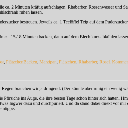
ille ca. 2 Minuten kräftig aufschlagen. Rhabarber, Rossenwasser und 
hlschrank ruhen lassen.
derzucker bestreuen. Jeweils ca. 1 Teelöffel Teig auf dem Puderzucker
ln ca. 15-18 Minuten backen, dann auf dem Blech kurz abkühlen lassen.
Schlagwörter
st
,
Plätzchen
Backen
,
Marzipan
,
Plätzchen
,
Rhabarber
,
Rose
1 Kommen
 Regen brauchen wir ja dringend. (Der könnte aber ruhig ein wenig wä
ie Pfirsiche ins Auge, die ihre besten Tage schon hinter sich hatten.
 etwas Ingwer dazu und durchpüriert. Und da stand dabei direkt vor mi
eintippe.