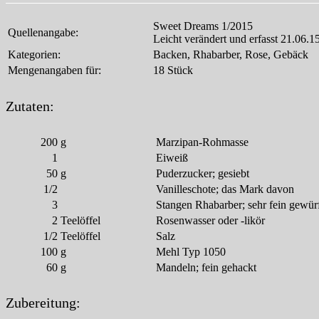
Sweet Dreams 1/2015
Quellenangabe:
Leicht verändert und erfasst 21.06.1
Kategorien:
Backen, Rhabarber, Rose, Gebäck
Mengenangaben für:
18 Stück
Zutaten:
200
g
Marzipan-Rohmasse
1
Eiweiß
50
g
Puderzucker; gesiebt
1/2
Vanilleschote; das Mark davon
3
Stangen Rhabarber; sehr fein gewürf
2
Teelöffel
Rosenwasser oder -likör
1/2
Teelöffel
Salz
100
g
Mehl Typ 1050
60
g
Mandeln; fein gehackt
Zubereitung: