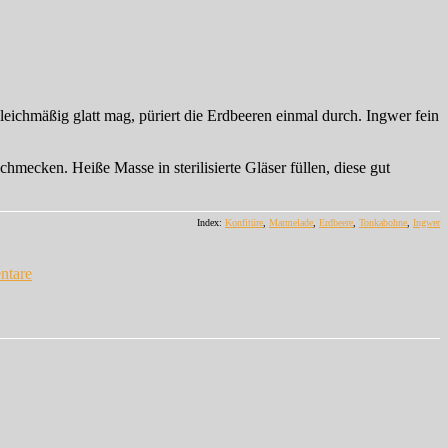
leichmäßig glatt mag, püriert die Erdbeeren einmal durch. Ingwer fein
cken. Heiße Masse in sterilisierte Gläser füllen, diese gut
Index:
Konfitüre
,
Marmelade
,
Erdbeere
,
Tonkabohne
,
Ingwer
zu
Nachgemacht:
ntare
Erdbeermarmelade
mit
Tonka
und
Ingwer