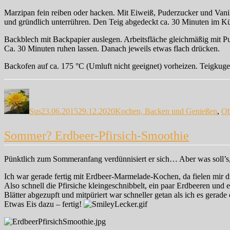
Marzipan fein reiben oder hacken. Mit Eiweiß, Puderzucker und Van
und gründlich unterrühren. Den Teig abgedeckt ca. 30 Minuten im Kü
Backblech mit Backpapier auslegen. Arbeitsfläche gleichmäßig mit Pu
Ca. 30 Minuten ruhen lassen. Danach jeweils etwas flach drücken.
Backofen auf ca. 175 °C (Umluft nicht geeignet) vorheizen. Teigkuge
Autor
Veröffentlicht
Kategorien
am
Sus
23.06.2015
29.12.2020
Kochen, Backen und Genießen
,
Ob
Sommer? Erdbeer-Pfirsich-Smoothie
Pünktlich zum Sommeranfang verdünnisiert er sich… Aber was soll’s,
Ich war gerade fertig mit Erdbeer-Marmelade-Kochen, da fielen mir d
Also schnell die Pfirsiche kleingeschnibbelt, ein paar Erdbeeren und
Blätter abgezupft und mitpüriert war schneller getan als ich es gerade 
Etwas Eis dazu – fertig!