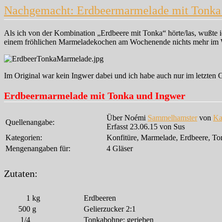
Nachgemacht: Erdbeermarmelade mit Tonka
Als ich von der Kombination „Erdbeere mit Tonka“ hörte/las, wußte i
einem fröhlichen Marmeladekochen am Wochenende nichts mehr im
Im Original war kein Ingwer dabei und ich habe auch nur im letzten Gl
Erdbeermarmelade mit Tonka und Ingwer
Über Noémi
Sammelhamster
von
Ka
Quellenangabe:
Erfasst 23.06.15 von Sus
Kategorien:
Konfitüre, Marmelade, Erdbeere, T
Mengenangaben für:
4 Gläser
Zutaten:
1
kg
Erdbeeren
500
g
Gelierzucker 2:1
1/4
Tonkabohne; gerieben