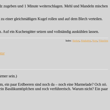
Salz zugeben und 1 Minute weiterschlagen. Mehl und Mandeln mischen
 zu einer gleichmäßigen Kugel rollen und auf dem Blech verteilen.
 Auf ein Kuchengitter setzen und vollständig auskühlen lassen.
Index:
Backen
,
Rhabarber
,
Rose
,
Plätzchen
zu
Rhabarber-
tar
Rosenwasser-
Makronen
rmer sein.)
 Hmm, ein paar Erdbeeren sind noch da – noch eine Marmelade? Och nö.
r ein Basilikumtöpfchen und roch verführerisch. Warum nicht? Ein paar