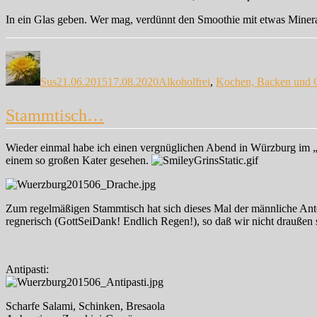
In ein Glas geben. Wer mag, verdünnt den Smoothie mit etwas Minera
Autor
Veröffentlicht
Kategorien
am
Sus
21.06.2015
17.08.2020
Alkoholfrei
,
Kochen, Backen und 
Stammtisch…
Wieder einmal habe ich einen vergnüglichen Abend in Würzburg im 
einem so großen Kater gesehen.
Zum regelmäßigen Stammtisch hat sich dieses Mal der männliche Ante
regnerisch (GottSeiDank! Endlich Regen!), so daß wir nicht draußen 
Antipasti:
Scharfe Salami, Schinken, Bresaola