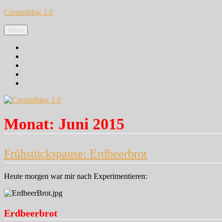
Zum
CorumBlog 2.0
Inhalt
springen
Menü
Facebook
Instagram
Pinterest
Google+
Twitter
Monat:
Juni 2015
Frühstückspause: Erdbeerbrot
Heute morgen war mir nach Experimentieren:
Erdbeerbrot