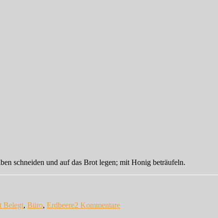
ben schneiden und auf das Brot legen; mit Honig beträufeln.
lagwörter
zu
Frühstückspause:
t Belegt
,
Büro
,
Erdbeere
2 Kommentare
Erdbeerbrot