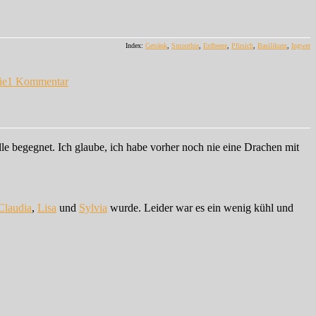
Index:
Getränk
,
Smoothie
,
Erdbeere
,
Pfirsich
,
Basilikum
,
Ingwer
zu
Sommer?
ie
1 Kommentar
Erdbeer-
Pfirsich-
Smoothie
lle begegnet. Ich glaube, ich habe vorher noch nie eine Drachen mit
Claudia
,
Lisa
und
Sylvia
wurde. Leider war es ein wenig kühl und