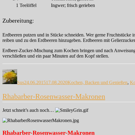
1
Teelöffel
Ingwer; frisch gerieben
Zubereitung:
Erdbeeren putzen und in Stücke schneiden. Wer gerne Fruchtstücke in 
reiben und zu den Erdbeeren hinzugeben. Erdbeeren mit Gelierzucker
Erdbeer-Zucker-Mischung zum Kochen bringen und nach Anweisung koch
verschließen und ein paar Minuten auf den Kopf stellen.
Autor
Veröffentlicht
Kategorien
am
Sus
24.06.2015
17.08.2020
Kochen, Backen und Genießen
,
Ko
Rhabarber-Rosenwasser-Makronen
Jetzt schneit’s auch noch…
Rhabarber-Rosenwasser-Makronen