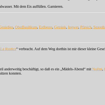
lwasser. Mit dem Eis auffüllen. Garnieren.
Schlagwörter
Genießen
,
Obst
Basilikum
,
Erdbeere
,
Getränk
,
Ingwer
,
Pfirsich
,
Smooth
„
La Rustica
“ verbracht. Auf dem Weg dorthin ist mir dieser kleine Gese
il anderweitig beschäftigt, so daß es ein „Mädels-Abend“ mit
Noémi
,
sitzen konnten.