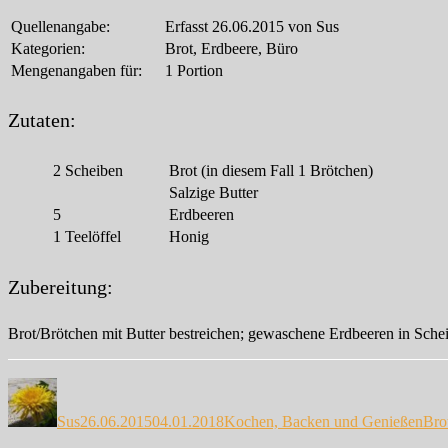
Quellenangabe:
Erfasst 26.06.2015 von Sus
Kategorien:
Brot, Erdbeere, Büro
Mengenangaben für:
1 Portion
Zutaten:
2
Scheiben
Brot (in diesem Fall 1 Brötchen)
Salzige Butter
5
Erdbeeren
1
Teelöffel
Honig
Zubereitung:
Brot/Brötchen mit Butter bestreichen; gewaschene Erdbeeren in Schei
Autor
Veröffentlicht
Kategorien
Sch
am
Sus
26.06.2015
04.01.2018
Kochen, Backen und Genießen
Bro