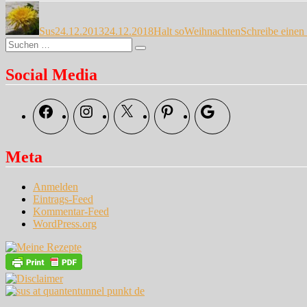
Autor
Veröffentlicht
Kategorien
Schlagwörter
am
Sus
24.12.2013
24.12.2018
Halt so
Weihnachten
Schreibe eine
Suche
Suchen
nach:
Social Media
Facebook
Instagram
X
Pinterest
Google
Meta
Anmelden
Eintrags-Feed
Kommentar-Feed
WordPress.org