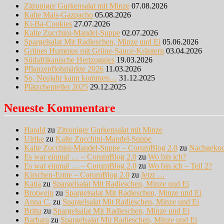
Zitroniger Gurkensalat mit Minze
07.08.2026
Kalte Mais-Gazpacho
05.08.2026
Ki-Ba-Cookies
27.07.2026
Kalte Zucchini-Mandel-Suppe
02.07.2026
Spargelsalat Mit Radieschen, Minze und Ei
05.06.2026
Grünes Hummus mit Grüne-Sauce-Kräutern
03.04.2026
Südafrikanische Hertzoggies
19.03.2026
Pflanzenflohmärkte 2026
11.03.2026
So, Neujahr kann kommen…
31.12.2025
Plätzchenteller 2025
29.12.2025
Neueste Kommentare
Harald
zu
Zitroniger Gurkensalat mit Minze
Ulrike
zu
Kalte Zucchini-Mandel-Suppe
Kalte Zucchini-Mandel-Suppe – CorumBlog 2.0
zu
Nachgeko
Es war einmal … – CorumBlog 2.0
zu
Wo bin ich?
Es war einmal … – CorumBlog 2.0
zu
Wo bin ich – Teil 2?
Kirschen-Ernte – CorumBlog 2.0
zu
Jetzt …
Katja
zu
Spargelsalat Mit Radieschen, Minze und Ei
Brotwein
zu
Spargelsalat Mit Radieschen, Minze und Ei
Anna C.
zu
Spargelsalat Mit Radieschen, Minze und Ei
Britta
zu
Spargelsalat Mit Radieschen, Minze und Ei
Barbara
zu
Spargelsalat Mit Radieschen, Minze und Ei