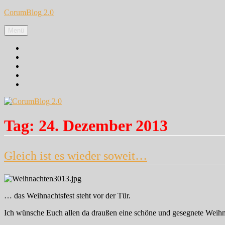
Zum
CorumBlog 2.0
Inhalt
springen
Menü
Facebook
Instagram
Pinterest
Google+
Twitter
Tag:
24. Dezember 2013
Gleich ist es wieder soweit…
… das Weihnachtsfest steht vor der Tür.
Ich wünsche Euch allen da draußen eine schöne und gesegnete Weihn