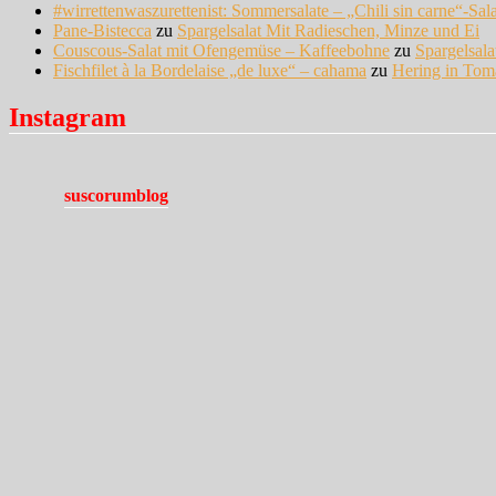
#wirrettenwaszurettenist: Sommersalate – „Chili sin carne“-Sal
Pane-Bistecca
zu
Spargelsalat Mit Radieschen, Minze und Ei
Couscous-Salat mit Ofengemüse – Kaffeebohne
zu
Spargelsal
Fischfilet à la Bordelaise „de luxe“ – cahama
zu
Hering in Tom
Instagram
suscorumblog