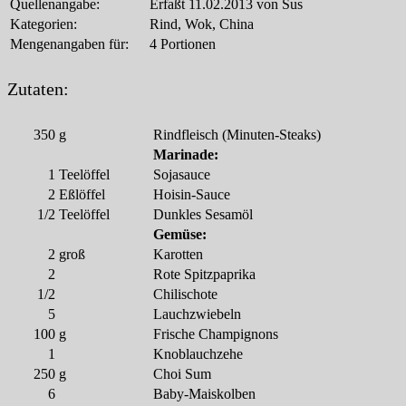
Quellenangabe:
Erfaßt 11.02.2013 von Sus
Kategorien:
Rind, Wok, China
Mengenangaben für:
4 Portionen
Zutaten:
350
g
Rindfleisch (Minuten-Steaks)
Marinade:
1
Teelöffel
Sojasauce
2
Eßlöffel
Hoisin-Sauce
1/2
Teelöffel
Dunkles Sesamöl
Gemüse:
2
groß
Karotten
2
Rote Spitzpaprika
1/2
Chilischote
5
Lauchzwiebeln
100
g
Frische Champignons
1
Knoblauchzehe
250
g
Choi Sum
6
Baby-Maiskolben