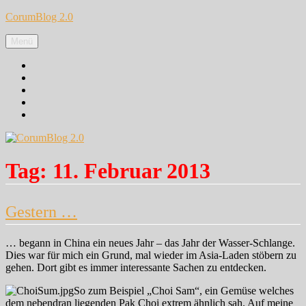
Zum
CorumBlog 2.0
Inhalt
springen
Menü
Facebook
Instagram
Pinterest
Google+
Twitter
Tag:
11. Februar 2013
Gestern …
… begann in China ein neues Jahr – das Jahr der Wasser-Schlange.
Dies war für mich ein Grund, mal wieder im Asia-Laden stöbern zu
gehen. Dort gibt es immer interessante Sachen zu entdecken.
So zum Beispiel „Choi Sam“, ein Gemüse welches
dem nebendran liegenden Pak Choi extrem ähnlich sah. Auf meine