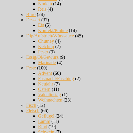
Nudeln
(14)
Reis
(4)
Büro
(24)
Dessert
(37)
Eis
(5)
Konfekt/Praline
(14)
Dip/Aufstrich/Würzsauce
(45)
Chutney
(4)
Ketchup
(7)
Pesto
(9)
Essig/Öl/Gewürz
(9)
Marinade
(4)
Feste
(100)
Advent
(60)
Fastnacht/Fasching
(2)
Neujahr
(7)
Ostern
(11)
Valentinstag
(1)
Weihnachten
(23)
Fisch
(12)
Fleisch
(66)
Geflügel
(24)
Lamm
(11)
Rind
(19)
Schwein
(7)