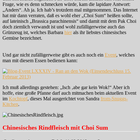
Frage, wie es denn schmecken würde, kam die lapidare Antwort:
„Anders“. Ah ja. Ich hab’s trotzdem mal mitgenommen. Das Internet
hat mir dann verraten, daß es wohl eher „Choi Sum“ heißen sollte,
auf lateinisch „Brassica parachinensis“ und damit mit dem Pak Choi
doch ziemlich verwandt ist und wohl zufälligerweise auch das
Grünzeug ist, welches Barbara
hier
als ihr liebstes chinesisches
Gemüse bezeichnet.
Und gar nicht zufälligerweise gibt es auch noch ein
Event
, welches
man mit diesem Essen bedienen kann:
Ich muß allerdings gestehen: „Isch ‚abe gar kein Wok!“ Aber ich
hoffe, eine große Pfanne darf auch mitmachen beim aktuellen Event
im
Kochtopf
, dieses Mal ausgerichtet von Sandra
from-Snuggs-
Kitchen
.
Chinesisches Rindfleisch mit Choi Sum