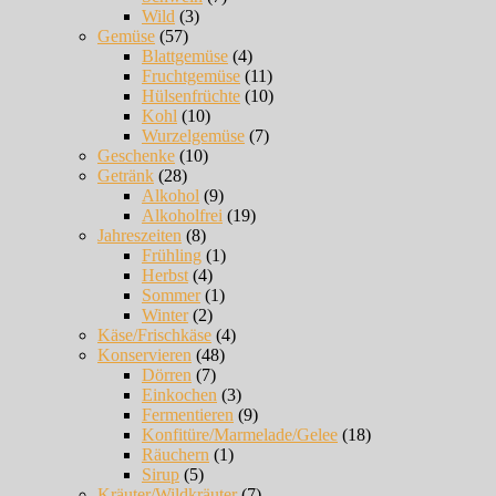
Wild
(3)
Gemüse
(57)
Blattgemüse
(4)
Fruchtgemüse
(11)
Hülsenfrüchte
(10)
Kohl
(10)
Wurzelgemüse
(7)
Geschenke
(10)
Getränk
(28)
Alkohol
(9)
Alkoholfrei
(19)
Jahreszeiten
(8)
Frühling
(1)
Herbst
(4)
Sommer
(1)
Winter
(2)
Käse/Frischkäse
(4)
Konservieren
(48)
Dörren
(7)
Einkochen
(3)
Fermentieren
(9)
Konfitüre/Marmelade/Gelee
(18)
Räuchern
(1)
Sirup
(5)
Kräuter/Wildkräuter
(7)