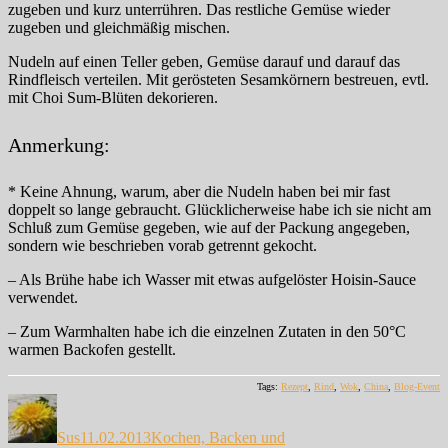
zugeben und kurz unterrühren. Das restliche Gemüse wieder
zugeben und gleichmäßig mischen.
Nudeln auf einen Teller geben, Gemüse darauf und darauf das
Rindfleisch verteilen. Mit gerösteten Sesamkörnern bestreuen, evtl.
mit Choi Sum-Blüten dekorieren.
Anmerkung:
* Keine Ahnung, warum, aber die Nudeln haben bei mir fast
doppelt so lange gebraucht. Glücklicherweise habe ich sie nicht am
Schluß zum Gemüse gegeben, wie auf der Packung angegeben,
sondern wie beschrieben vorab getrennt gekocht.
– Als Brühe habe ich Wasser mit etwas aufgelöster Hoisin-Sauce
verwendet.
– Zum Warmhalten habe ich die einzelnen Zutaten in den 50°C
warmen Backofen gestellt.
Tags:
Rezept
,
Rind
,
Wok
,
China
,
Blog-Event
Autor
Veröffentlicht
Kategorien
am
Sus
11.02.2013
Kochen, Backen und