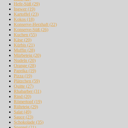
Hefe-Süß
(29)
Ingwer
(19)
Kartoffel
(23)
Kokos
(18)
Konserve-Herzhaft
(22)
Konserve-Süß
(26)
Kuchen
(55)
Käse
(20)
Kürbis
(21)
Muffin
(28)
Mürbeteig
(20)
Nudeln
(20)
Orange
(28)
Paprika
(19)
Pizza
(19)
Plätzchen
(59)
Quitte
(27)
Rhabarber
(31)
Rind
(20)
Römertopf
(19)
Rührteig
(29)
Salat
(49)
Sauce
(23)
Schokolade
(35)
Spargel
(21)