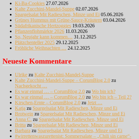
Ki-Ba-Cookies
27.07.2026
Kalte Zucchini-Mandel-Suppe
02.07.2026
Spargelsalat Mit Radieschen, Minze und Ei
05.06.2026
Grünes Hummus mit Grüne-Sauce-Kräutern
03.04.2026
Südafrikanische Hertzoggies
19.03.2026
Pflanzenflohmärkte 2026
11.03.2026
So, Neujahr kann kommen…
31.12.2025
Plätzchenteller 2025
29.12.2025
Fröhliche Weihnachten …
24.12.2025
Neueste Kommentare
Ulrike
zu
Kalte Zucchini-Mandel-Suppe
Kalte Zucchini-Mandel-Suppe – CorumBlog 2.0
zu
Nachgekocht …
Es war einmal … – CorumBlog 2.0
zu
Wo bin ich?
Es war einmal … – CorumBlog 2.0
zu
Wo bin ich – Teil 2?
Kirschen-Ernte – CorumBlog 2.0
zu
Jetzt …
Katja
zu
Spargelsalat Mit Radieschen, Minze und Ei
Brotwein
zu
Spargelsalat Mit Radieschen, Minze und Ei
Anna C.
zu
Spargelsalat Mit Radieschen, Minze und Ei
Britta
zu
Spargelsalat Mit Radieschen, Minze und Ei
Barbara
zu
Spargelsalat Mit Radieschen, Minze und Ei
#wirrettenwaszurettenist: Sommersalate – „Chili sin carne“-