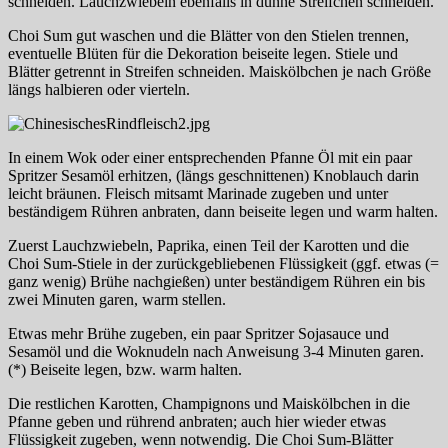
schneiden. Lauchzwiebeln ebenfalls in dünne Streifchen schneiden.
Choi Sum gut waschen und die Blätter von den Stielen trennen,
eventuelle Blüten für die Dekoration beiseite legen. Stiele und
Blätter getrennt in Streifen schneiden. Maiskölbchen je nach Größe
längs halbieren oder vierteln.
In einem Wok oder einer entsprechenden Pfanne Öl mit ein paar
Spritzer Sesamöl erhitzen, (längs geschnittenen) Knoblauch darin
leicht bräunen. Fleisch mitsamt Marinade zugeben und unter
beständigem Rühren anbraten, dann beiseite legen und warm halten.
Zuerst Lauchzwiebeln, Paprika, einen Teil der Karotten und die
Choi Sum-Stiele in der zurückgebliebenen Flüssigkeit (ggf. etwas (=
ganz wenig) Brühe nachgießen) unter beständigem Rühren ein bis
zwei Minuten garen, warm stellen.
Etwas mehr Brühe zugeben, ein paar Spritzer Sojasauce und
Sesamöl und die Woknudeln nach Anweisung 3-4 Minuten garen.
(*) Beiseite legen, bzw. warm halten.
Die restlichen Karotten, Champignons und Maiskölbchen in die
Pfanne geben und rührend anbraten; auch hier wieder etwas
Flüssigkeit zugeben, wenn notwendig. Die Choi Sum-Blätter