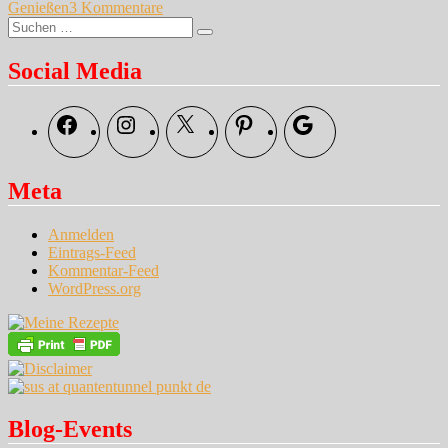
zu
Genießen
3 Kommentare
Suche
Gestern
Suchen
nach:
…
Social Media
Facebook
Instagram
X
Pinterest
Google
Meta
Anmelden
Eintrags-Feed
Kommentar-Feed
WordPress.org
Blog-Events