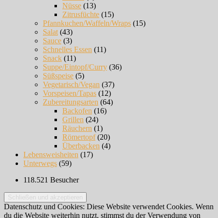
Nüsse
(13)
Zitrusfüchte
(15)
Pfannkuchen/Waffeln/Wraps
(15)
Salat
(43)
Sauce
(3)
Schnelles Essen
(11)
Snack
(11)
Suppe/Eintopf/Curry
(36)
Süßspeise
(5)
Vegetarisch/Vegan
(37)
Vorspeisen/Tapas
(12)
Zubereitungsarten
(64)
Backofen
(16)
Grillen
(24)
Räuchern
(1)
Römertopf
(20)
Überbacken
(4)
Lebensweisheiten
(17)
Unterwegs
(59)
118.521 Besucher
Datenschutz und Cookies: Diese Website verwendet Cookies. Wenn
du die Website weiterhin nutzt, stimmst du der Verwendung von