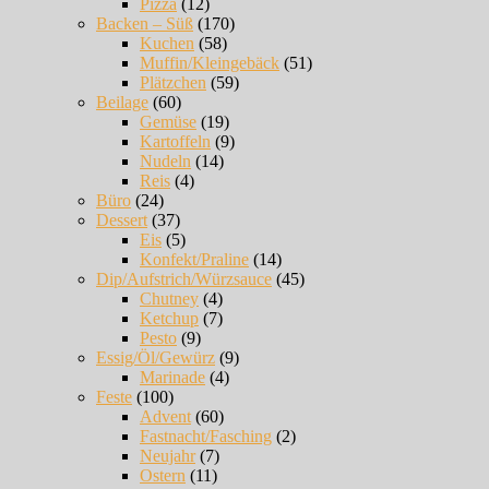
Pizza
(12)
Backen – Süß
(170)
Kuchen
(58)
Muffin/Kleingebäck
(51)
Plätzchen
(59)
Beilage
(60)
Gemüse
(19)
Kartoffeln
(9)
Nudeln
(14)
Reis
(4)
Büro
(24)
Dessert
(37)
Eis
(5)
Konfekt/Praline
(14)
Dip/Aufstrich/Würzsauce
(45)
Chutney
(4)
Ketchup
(7)
Pesto
(9)
Essig/Öl/Gewürz
(9)
Marinade
(4)
Feste
(100)
Advent
(60)
Fastnacht/Fasching
(2)
Neujahr
(7)
Ostern
(11)