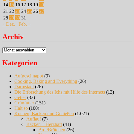
14
15
16
17
18
19
20
21
22
23
24
25
26
27
28
29
30
31
« Dez.
Feb. »
Archiv
Archiv
Kategorien
Aufgeschnappt
(9)
Cooking, Baking and Everything
(26)
Darmstadt
(26)
Die Erforschung des Ichs mit Hilfe des Internets
(13)
Getier
(33)
Grünfutter
(151)
Halt so
(100)
Kochen, Backen und Genießen
(1.021)
Auflauf
(7)
Backen – Herzhaft
(41)
Brot/Brötchen
(26)