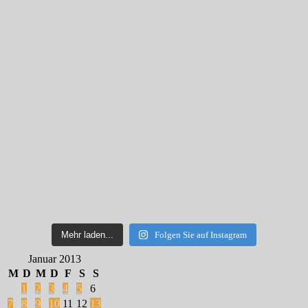
Mehr laden...
Folgen Sie auf Instagram
Januar 2013
M
D
M
D
F
S
S
1
2
3
4
5
6
7
8
9
10
11
12
13