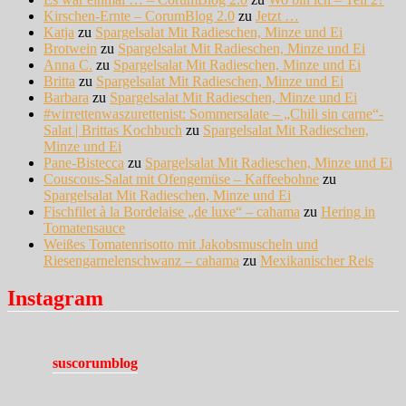
Kirschen-Ernte – CorumBlog 2.0
zu
Jetzt …
Katja
zu
Spargelsalat Mit Radieschen, Minze und Ei
Brotwein
zu
Spargelsalat Mit Radieschen, Minze und Ei
Anna C.
zu
Spargelsalat Mit Radieschen, Minze und Ei
Britta
zu
Spargelsalat Mit Radieschen, Minze und Ei
Barbara
zu
Spargelsalat Mit Radieschen, Minze und Ei
#wirrettenwaszurettenist: Sommersalate – „Chili sin carne“-
Salat | Brittas Kochbuch
zu
Spargelsalat Mit Radieschen,
Minze und Ei
Pane-Bistecca
zu
Spargelsalat Mit Radieschen, Minze und Ei
Couscous-Salat mit Ofengemüse – Kaffeebohne
zu
Spargelsalat Mit Radieschen, Minze und Ei
Fischfilet à la Bordelaise „de luxe“ – cahama
zu
Hering in
Tomatensauce
Weißes Tomatenrisotto mit Jakobsmuscheln und
Riesengarnelenschwanz – cahama
zu
Mexikanischer Reis
Instagram
suscorumblog