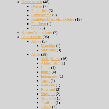
Konservieren
(48)
Dörren
(7)
Einkochen
(3)
Fermentieren
(9)
Konfitüre/Marmelade/Gelee
(18)
Räuchern
(1)
Sirup
(5)
Kräuter/Wildkräuter
(7)
Länderküche
(96)
Afrika
(5)
Marokko
(1)
Südafrika
(3)
Asien
(38)
(Süd-)Korea
(16)
Afghanistan
(1)
China
(1)
Indien
(4)
Indonesien
(1)
Japan
(1)
Malaysia
(1)
Russland
(2)
Singapur
(2)
Sri Lanka
(1)
Thailand
(1)
Türkei
(3)