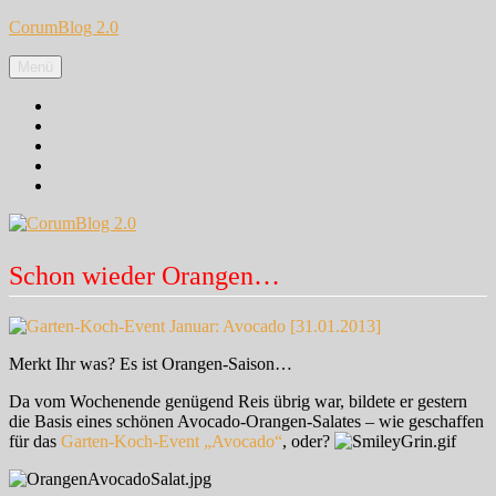
Zum
CorumBlog 2.0
Inhalt
springen
Menü
Facebook
Instagram
Pinterest
Google+
Twitter
Schon wieder Orangen…
Merkt Ihr was? Es ist Orangen-Saison…
Da vom Wochenende genügend Reis übrig war, bildete er gestern
die Basis eines schönen Avocado-Orangen-Salates – wie geschaffen
für das
Garten-Koch-Event „Avocado“
, oder?