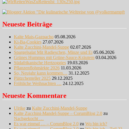
Neueste Beiträge
Kalte Mais-Gazpacho
05.08.2026
Ki-Ba-Cookies
27.07.2026
Kalte Zucchini-Mandel-Suppe
02.07.2026
Spargelsalat Mit Radieschen, Minze und Ei
05.06.2026
Grünes Hummus mit Grüne-Sauce-Kräutern
03.04.2026
Südafrikanische Hertzoggies
19.03.2026
Pflanzenflohmärkte 2026
11.03.2026
So, Neujahr kann kommen…
31.12.2025
Plätzchenteller 2025
29.12.2025
Fröhliche Weihnachten …
24.12.2025
Neueste Kommentare
Ulrike
zu
Kalte Zucchini-Mandel-Suppe
Kalte Zucchini-Mandel-Suppe – CorumBlog 2.0
zu
Nachgekocht …
Es war einmal … – CorumBlog 2.0
zu
Wo bin ich?
Es war einmal … – CorumBlog 2.0
zu
Wo bin ich – Teil 2?