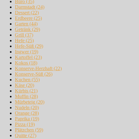
Büro
(35)
Darmstadt
(24)
Dessert
(22)
Erdbeere
(25)
Garten
(44)
Getränk
(29)
Grill
(37)
Hefe
(25)
Hefe-Süß
(29)
Ingwer
(19)
Kartoffel
(23)
Kokos
(18)
Konserve-Herzhaft
(22)
Konserve-Süß
(26)
Kuchen
(55)
Käse
(20)
Kürbis
(21)
Muffin
(28)
Mürbeteig
(20)
Nudeln
(20)
Orange
(28)
Paprika
(19)
Pizza
(19)
Plätzchen
(59)
Quitte
(27)