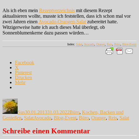
Als ich eben mein
Rezeptverzeichnis
mit diesem Rezept
aktualisieren wollte, musste ich feststellen, dass ich schon mal vor
zwei Jahren einen
Avocado-Orangen-Salat
zubereitet hatte.
Witzigerweise hatte ich auch dieses Mal überlegt, ob
Sonnenblumenkerne dazu passen würden…
Index:
Salat
,
Avocado
,
Orange
,
Reis
,
Büro
,
Blog-Event
Facebook
X
Pinterest
Drucken
Mehr
Autor
Veröffentlicht
Kategorien
am
Sus
30.01.2013
31.03.2022
Büro
,
Kochen, Backen und
Schlagwörter
Genießen
,
Salat
Avocado
,
Blog-Event
,
Büro
,
Orange
,
Reis
,
Salat
Schreibe einen Kommentar