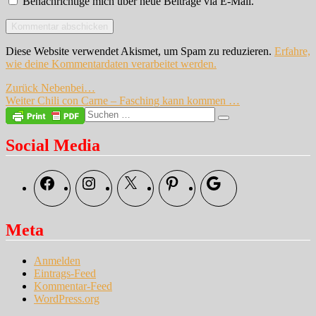
Benachrichtige mich über neue Beiträge via E-Mail.
Diese Website verwendet Akismet, um Spam zu reduzieren.
Erfahre,
wie deine Kommentardaten verarbeitet werden.
Beitragsnavigation
Vorheriger
Zurück
Nebenbei…
Nächster
Beitrag:
Weiter
Chili con Carne – Fasching kann kommen …
Beitrag:
Suche
Suchen
nach:
Social Media
Facebook
Instagram
X
Pinterest
Google
Meta
Anmelden
Eintrags-Feed
Kommentar-Feed
WordPress.org