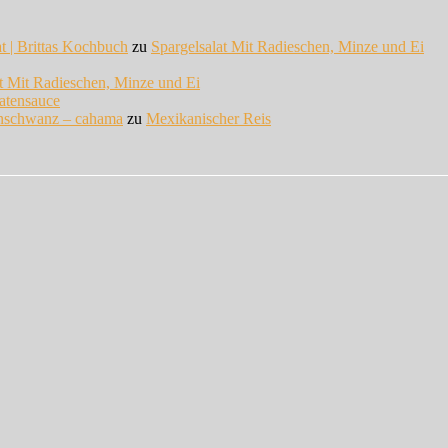
at | Brittas Kochbuch
zu
Spargelsalat Mit Radieschen, Minze und Ei
at Mit Radieschen, Minze und Ei
atensauce
enschwanz – cahama
zu
Mexikanischer Reis