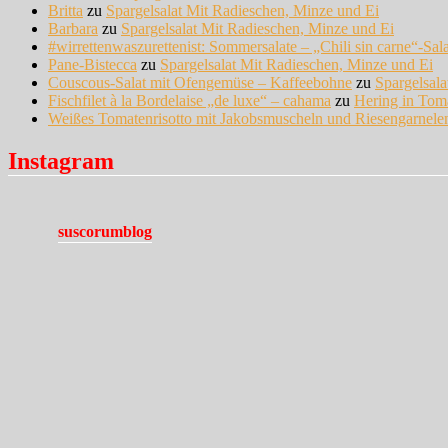
Britta
zu
Spargelsalat Mit Radieschen, Minze und Ei
Barbara
zu
Spargelsalat Mit Radieschen, Minze und Ei
#wirrettenwaszurettenist: Sommersalate – „Chili sin carne“-Sal
Pane-Bistecca
zu
Spargelsalat Mit Radieschen, Minze und Ei
Couscous-Salat mit Ofengemüse – Kaffeebohne
zu
Spargelsal
Fischfilet à la Bordelaise „de luxe“ – cahama
zu
Hering in Tom
Weißes Tomatenrisotto mit Jakobsmuscheln und Riesengarnel
Instagram
suscorumblog