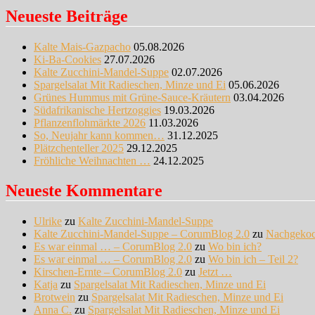
Neueste Beiträge
Kalte Mais-Gazpacho
05.08.2026
Ki-Ba-Cookies
27.07.2026
Kalte Zucchini-Mandel-Suppe
02.07.2026
Spargelsalat Mit Radieschen, Minze und Ei
05.06.2026
Grünes Hummus mit Grüne-Sauce-Kräutern
03.04.2026
Südafrikanische Hertzoggies
19.03.2026
Pflanzenflohmärkte 2026
11.03.2026
So, Neujahr kann kommen…
31.12.2025
Plätzchenteller 2025
29.12.2025
Fröhliche Weihnachten …
24.12.2025
Neueste Kommentare
Ulrike
zu
Kalte Zucchini-Mandel-Suppe
Kalte Zucchini-Mandel-Suppe – CorumBlog 2.0
zu
Nachgeko
Es war einmal … – CorumBlog 2.0
zu
Wo bin ich?
Es war einmal … – CorumBlog 2.0
zu
Wo bin ich – Teil 2?
Kirschen-Ernte – CorumBlog 2.0
zu
Jetzt …
Katja
zu
Spargelsalat Mit Radieschen, Minze und Ei
Brotwein
zu
Spargelsalat Mit Radieschen, Minze und Ei
Anna C.
zu
Spargelsalat Mit Radieschen, Minze und Ei