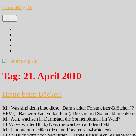
Zum
CorumBlog 2.0
Inhalt
springen
Menü
Facebook
Instagram
Pinterest
Google+
Twitter
Tag:
21. April 2010
Heute beim Bäcker:
Ich: Was sind denn bitte diese „Darmstädter Forstmeister-Brötchen“?
BFV (= Bäckerei-Fachverkäuferin): Die sind mit Sonnenblumenkern
Ich: Ach, wachsen in Darmstadt die Sonnenblumen im Wald?
BFV: (verwirrter Blick) Nee, die wachsen auf dem Feld.
Ich: Und warum heißen die dann Forstmeister-Brötchen?
BFV: (Blick wird noch verwirrter … lange Pause) Ach, da habe ich no