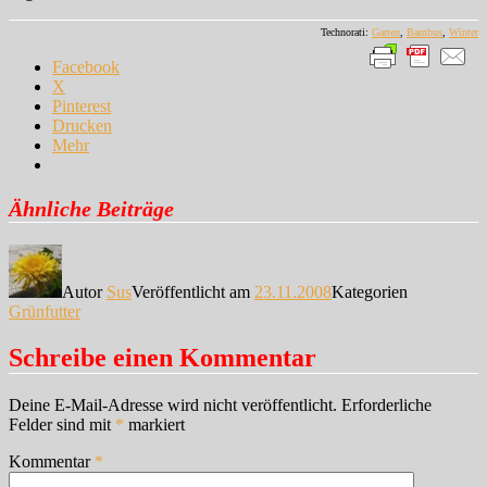
Technorati:
Garten
,
Bambus
,
Winter
Facebook
X
Pinterest
Drucken
Mehr
Ähnliche Beiträge
Autor
Sus
Veröffentlicht am
23.11.2008
Kategorien
Grünfutter
Schreibe einen Kommentar
Deine E-Mail-Adresse wird nicht veröffentlicht.
Erforderliche
Felder sind mit
*
markiert
Kommentar
*