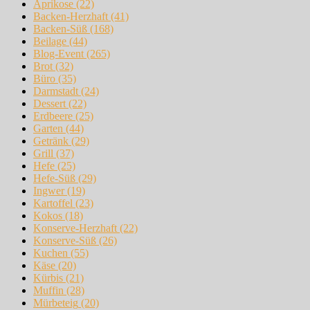
Aprikose
(22)
Backen-Herzhaft
(41)
Backen-Süß
(168)
Beilage
(44)
Blog-Event
(265)
Brot
(32)
Büro
(35)
Darmstadt
(24)
Dessert
(22)
Erdbeere
(25)
Garten
(44)
Getränk
(29)
Grill
(37)
Hefe
(25)
Hefe-Süß
(29)
Ingwer
(19)
Kartoffel
(23)
Kokos
(18)
Konserve-Herzhaft
(22)
Konserve-Süß
(26)
Kuchen
(55)
Käse
(20)
Kürbis
(21)
Muffin
(28)
Mürbeteig
(20)