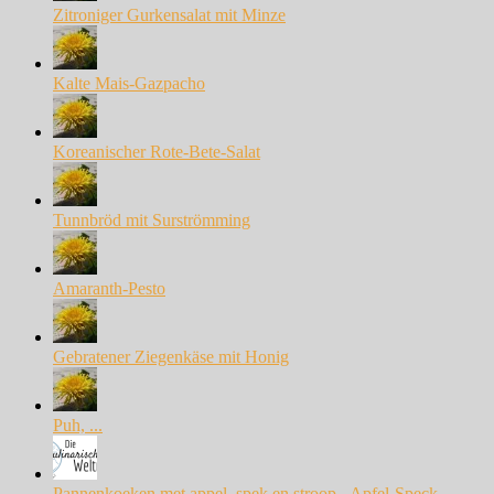
Zitroniger Gurkensalat mit Minze
Kalte Mais-Gazpacho
Koreanischer Rote-Bete-Salat
Tunnbröd mit Surströmming
Amaranth-Pesto
Gebratener Ziegenkäse mit Honig
Puh, ...
Pannenkoeken met appel, spek en stroop - Apfel-Speck-