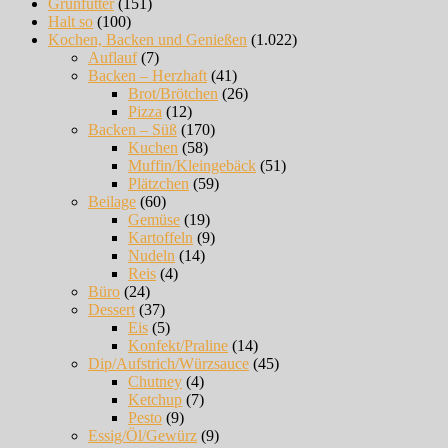
Grünfutter
(151)
Halt so
(100)
Kochen, Backen und Genießen
(1.022)
Auflauf
(7)
Backen – Herzhaft
(41)
Brot/Brötchen
(26)
Pizza
(12)
Backen – Süß
(170)
Kuchen
(58)
Muffin/Kleingebäck
(51)
Plätzchen
(59)
Beilage
(60)
Gemüse
(19)
Kartoffeln
(9)
Nudeln
(14)
Reis
(4)
Büro
(24)
Dessert
(37)
Eis
(5)
Konfekt/Praline
(14)
Dip/Aufstrich/Würzsauce
(45)
Chutney
(4)
Ketchup
(7)
Pesto
(9)
Essig/Öl/Gewürz
(9)