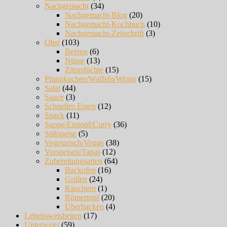
Nachgemacht
(34)
Nachgemacht-Blog
(20)
Nachgemacht-Kochbuch
(10)
Nachgemacht-Zeitschrift
(3)
Obst
(103)
Beeren
(6)
Nüsse
(13)
Zitrusfüchte
(15)
Pfannkuchen/Waffeln/Wraps
(15)
Salat
(44)
Sauce
(3)
Schnelles Essen
(12)
Snack
(11)
Suppe/Eintopf/Curry
(36)
Süßspeise
(5)
Vegetarisch/Vegan
(38)
Vorspeisen/Tapas
(12)
Zubereitungsarten
(64)
Backofen
(16)
Grillen
(24)
Räuchern
(1)
Römertopf
(20)
Überbacken
(4)
Lebensweisheiten
(17)
Unterwegs
(59)