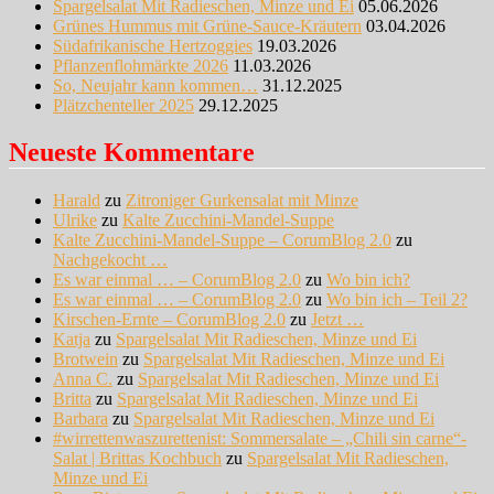
Spargelsalat Mit Radieschen, Minze und Ei
05.06.2026
Grünes Hummus mit Grüne-Sauce-Kräutern
03.04.2026
Südafrikanische Hertzoggies
19.03.2026
Pflanzenflohmärkte 2026
11.03.2026
So, Neujahr kann kommen…
31.12.2025
Plätzchenteller 2025
29.12.2025
Neueste Kommentare
Harald
zu
Zitroniger Gurkensalat mit Minze
Ulrike
zu
Kalte Zucchini-Mandel-Suppe
Kalte Zucchini-Mandel-Suppe – CorumBlog 2.0
zu
Nachgekocht …
Es war einmal … – CorumBlog 2.0
zu
Wo bin ich?
Es war einmal … – CorumBlog 2.0
zu
Wo bin ich – Teil 2?
Kirschen-Ernte – CorumBlog 2.0
zu
Jetzt …
Katja
zu
Spargelsalat Mit Radieschen, Minze und Ei
Brotwein
zu
Spargelsalat Mit Radieschen, Minze und Ei
Anna C.
zu
Spargelsalat Mit Radieschen, Minze und Ei
Britta
zu
Spargelsalat Mit Radieschen, Minze und Ei
Barbara
zu
Spargelsalat Mit Radieschen, Minze und Ei
#wirrettenwaszurettenist: Sommersalate – „Chili sin carne“-
Salat | Brittas Kochbuch
zu
Spargelsalat Mit Radieschen,
Minze und Ei