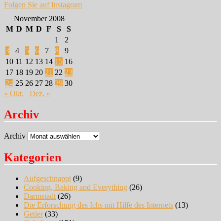
Folgen Sie auf Instagram
November 2008
M
D
M
D
F
S
S
1
2
3
4
5
6
7
8
9
10
11
12
13
14
15
16
17
18
19
20
21
22
23
24
25
26
27
28
29
30
« Okt.
Dez. »
Archiv
Archiv
Kategorien
Aufgeschnappt
(9)
Cooking, Baking and Everything
(26)
Darmstadt
(26)
Die Erforschung des Ichs mit Hilfe des Internets
(13)
Getier
(33)