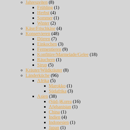
Jahreszeiten
(8)
Frühling
(1)
Herbst
(4)
Sommer
(1)
Winter
(2)
Käse/Frischkäse
(4)
Konservieren
(48)
Dörren
(7)
Einkochen
(3)
Fermentieren
(9)
Konfitüre/Marmelade/Gelee
(18)
Räuchern
(1)
Sirup
(5)
Kräuter/Wildkräuter
(8)
Länderküche
(96)
Afrika
(5)
Marokko
(1)
Südafrika
(3)
Asien
(38)
(Süd-)Korea
(16)
Afghanistan
(1)
China
(1)
Indien
(4)
Indonesien
(1)
Japan
(1)