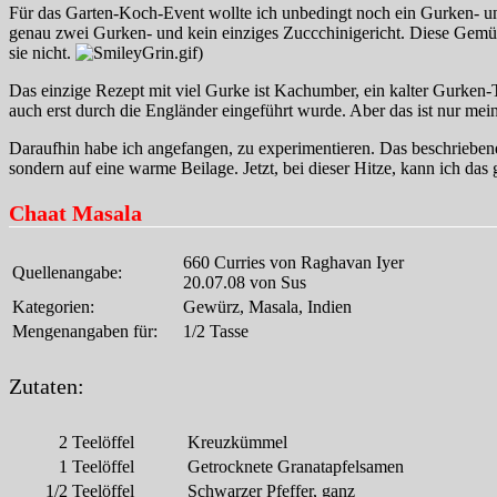
Für das Garten-Koch-Event wollte ich unbedingt noch ein Gurken- un
genau zwei Gurken- und kein einziges Zuccchinigericht. Diese Gemüse
sie nicht.
)
Das einzige Rezept mit viel Gurke ist Kachumber, ein kalter Gurken-
auch erst durch die Engländer eingeführt wurde. Aber das ist nur me
Daraufhin habe ich angefangen, zu experimentieren. Das beschriebene 
sondern auf eine warme Beilage. Jetzt, bei dieser Hitze, kann ich das 
Chaat Masala
660 Curries von Raghavan Iyer
Quellenangabe:
20.07.08 von Sus
Kategorien:
Gewürz, Masala, Indien
Mengenangaben für:
1/2 Tasse
Zutaten:
2
Teelöffel
Kreuzkümmel
1
Teelöffel
Getrocknete Granatapfelsamen
1/2
Teelöffel
Schwarzer Pfeffer, ganz