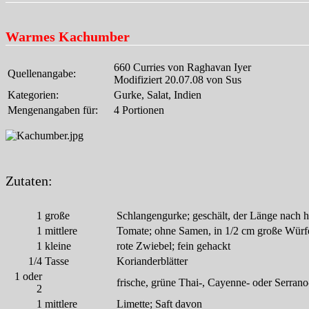
Warmes Kachumber
660 Curries von Raghavan Iyer
Quellenangabe:
Modifiziert 20.07.08 von Sus
Kategorien:
Gurke, Salat, Indien
Mengenangaben für:
4 Portionen
Zutaten:
1
große
Schlangengurke; geschält, der Länge nach h
1
mittlere
Tomate; ohne Samen, in 1/2 cm große Würfe
1
kleine
rote Zwiebel; fein gehackt
1/4
Tasse
Korianderblätter
1 oder
frische, grüne Thai-, Cayenne- oder Serrano
2
1
mittlere
Limette; Saft davon