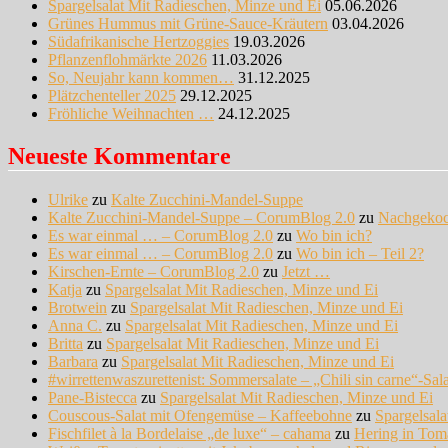
Spargelsalat Mit Radieschen, Minze und Ei
05.06.2026
Grünes Hummus mit Grüne-Sauce-Kräutern
03.04.2026
Südafrikanische Hertzoggies
19.03.2026
Pflanzenflohmärkte 2026
11.03.2026
So, Neujahr kann kommen…
31.12.2025
Plätzchenteller 2025
29.12.2025
Fröhliche Weihnachten …
24.12.2025
Neueste Kommentare
Ulrike
zu
Kalte Zucchini-Mandel-Suppe
Kalte Zucchini-Mandel-Suppe – CorumBlog 2.0
zu
Nachgeko
Es war einmal … – CorumBlog 2.0
zu
Wo bin ich?
Es war einmal … – CorumBlog 2.0
zu
Wo bin ich – Teil 2?
Kirschen-Ernte – CorumBlog 2.0
zu
Jetzt …
Katja
zu
Spargelsalat Mit Radieschen, Minze und Ei
Brotwein
zu
Spargelsalat Mit Radieschen, Minze und Ei
Anna C.
zu
Spargelsalat Mit Radieschen, Minze und Ei
Britta
zu
Spargelsalat Mit Radieschen, Minze und Ei
Barbara
zu
Spargelsalat Mit Radieschen, Minze und Ei
#wirrettenwaszurettenist: Sommersalate – „Chili sin carne“-Sal
Pane-Bistecca
zu
Spargelsalat Mit Radieschen, Minze und Ei
Couscous-Salat mit Ofengemüse – Kaffeebohne
zu
Spargelsal
Fischfilet à la Bordelaise „de luxe“ – cahama
zu
Hering in Tom