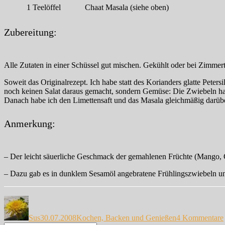
1
Teelöffel
Chaat Masala (siehe oben)
Zubereitung:
Alle Zutaten in einer Schüssel gut mischen. Gekühlt oder bei Zimmert
Soweit das Originalrezept. Ich habe statt des Korianders glatte Pet
noch keinen Salat daraus gemacht, sondern Gemüse: Die Zwiebeln hab
Danach habe ich den Limettensaft und das Masala gleichmäßig darüber
Anmerkung:
– Der leicht säuerliche Geschmack der gemahlenen Früchte (Mango, G
– Dazu gab es in dunklem Sesamöl angebratene Frühlingszwiebeln un
Autor
Veröffentlicht
Kategorien
am
Sus
30.07.2008
Kochen, Backen und Genießen
4 Kommentare