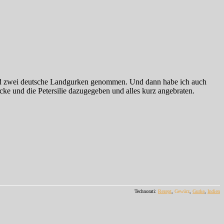
nt und zwei deutsche Landgurken genommen. Und dann habe ich auch
ke und die Petersilie dazugegeben und alles kurz angebraten.
Technorati:
Rezept
,
Gewürz
,
Gurke
,
Indien