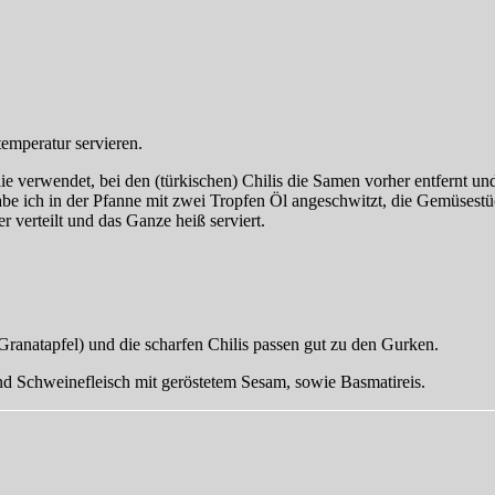
emperatur servieren.
ersilie verwendet, bei den (türkischen) Chilis die Samen vorher entfer
e ich in der Pfanne mit zwei Tropfen Öl angeschwitzt, die Gemüsestüc
 verteilt und das Ganze heiß serviert.
ranatapfel) und die scharfen Chilis passen gut zu den Gurken.
d Schweinefleisch mit geröstetem Sesam, sowie Basmatireis.
zu
Neulich
…