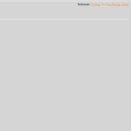
Technorati:
Rezept
,
Gewürz
,
Masala
,
Indien