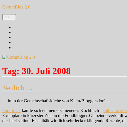
Zum
CorumBlog 2.0
Inhalt
springen
Menü
Facebook
Instagram
Pinterest
Google+
Twitter
Tag:
30. Juli 2008
Neulich …
… in in der Gemeinschaftsküche von Klein-Bloggersdorf …
Foodfreak
kaufte sich ein neu erschienenes Kochbuch –
666 Curries 
Exemplare in kürzester Zeit an die Foodblogger-Gemeinde verkauft w
der Packstation. Es enthält wirklich sehr lecker klingende Rezepte, di