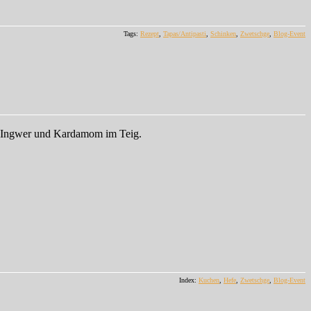
Tags:
Rezept
,
Tapas/Antipasti
,
Schinken
,
Zwetschge
,
Blog-Event
nd Ingwer und Kardamom im Teig.
Index:
Kuchen
,
Hefe
,
Zwetschge
,
Blog-Event
zu
Und