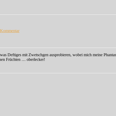
zu
Vorgestern
n Kommentar
…
s Deftiges mit Zwetschgen ausprobieren, wobei mich meine Phantasie a
chen Früchten … oberlecker!