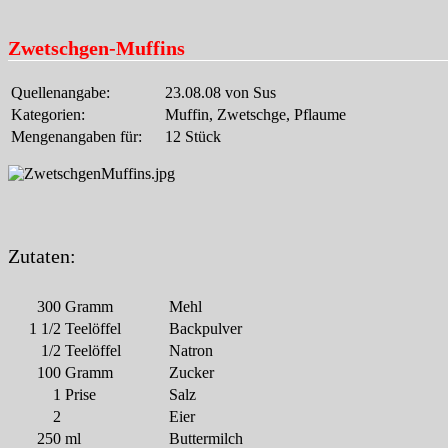
Zwetschgen-Muffins
Quellenangabe:
23.08.08 von Sus
Kategorien:
Muffin, Zwetschge, Pflaume
Mengenangaben für:
12 Stück
Zutaten:
300
Gramm
Mehl
1 1/2
Teelöffel
Backpulver
1/2
Teelöffel
Natron
100
Gramm
Zucker
1
Prise
Salz
2
Eier
250
ml
Buttermilch