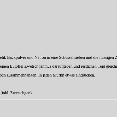
ehl, Backpulver und Natron in eine Schüssel sieben und die flüssigen Z
 einen Eßlöffel Zwetschgenmus daraufgeben und restlichen Teig gleichm
noch zusammenhängen. In jeden Muffin etwas eindrücken.
 (inkl. Zwetschgen).
zu
Aller
guten