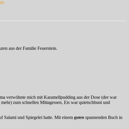
re
wieder
ist
ein
Jahr
vorbei
…
uren aus der Familie Feuerstein.
 Oma verwöhnte mich mit Karamellpudding aus der Dose (der war
ht mehr) zum schnellen Mittagessen, Eis war quietschbunt und
uf Salami und Spiegelei hatte. Mit einem
guten
spannenden Buch in