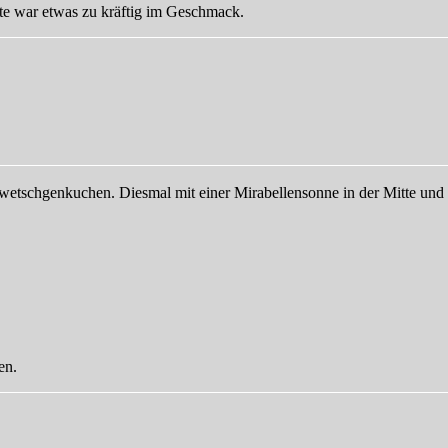
te war etwas zu kräftig im Geschmack.
zu
Mal
was
anderes…
Zwetschgenkuchen. Diesmal mit einer Mirabellensonne in der Mitte u
en.
lagwörter