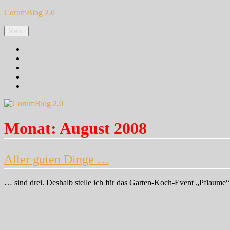
Zum
CorumBlog 2.0
Inhalt
springen
Menü
Facebook
Instagram
Pinterest
Google+
Twitter
Monat:
August 2008
Aller guten Dinge …
… sind drei. Deshalb stelle ich für das Garten-Koch-Event „Pflaume“