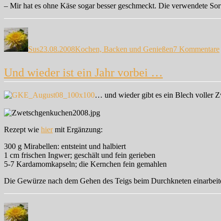
– Mir hat es ohne Käse sogar besser geschmeckt. Die verwendete Sor
Autor
Veröffentlicht
Kategorien
am
Sus
23.08.2008
Kochen, Backen und Genießen
7 Kommentare
Und wieder ist ein Jahr vorbei …
… und wieder gibt es ein Blech voller 
Rezept wie
hier
mit Ergänzung:
300 g Mirabellen: entsteint und halbiert
1 cm frischen Ingwer; geschält und fein gerieben
5-7 Kardamomkapseln; die Kernchen fein gemahlen
Die Gewürze nach dem Gehen des Teigs beim Durchkneten einarbeit
Autor
Veröffentlicht
Kategorien
Sch
am