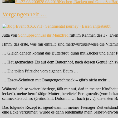
Sus
22.08.2008
28.08.2019
Kochen, Backen und Genießen
Bac
Vergangenheit …
Jutta von
Schnuppschnüss ihr Manzfred
ruft im Rahmen des 37. Eve
Hmm, das erste, was mir einfällt, sind merkwürdigerweise die Vitamin
… Gleich danach kommt das Butterbrot, dünn mit Zucker und einer P
… Hausgemachtes Eis auf dem Bauernhof, nach dessen Genuß ich zwe
… Die tollen Pfirsiche vom eigenen Baum …
… Eszett-Schnitten mit Orangengeschmack – gibt’s nicht mehr …
Während ich so weiter überlege, fällt mir auf, daß in meiner Kind
lecker!), meine berufstätige Mutter ‚bereitete‘ Fertigmenüs (vom bek
schmeckte auch so (Grünofant, Dolomiti, … hach ja …), die ersten
Das folgende Rezept ist irgendwann in meiner Teenager-Zeit entstand
eine Ecke verkrümelt, wurde es dann regelmäßig mein Selbst-Verwö