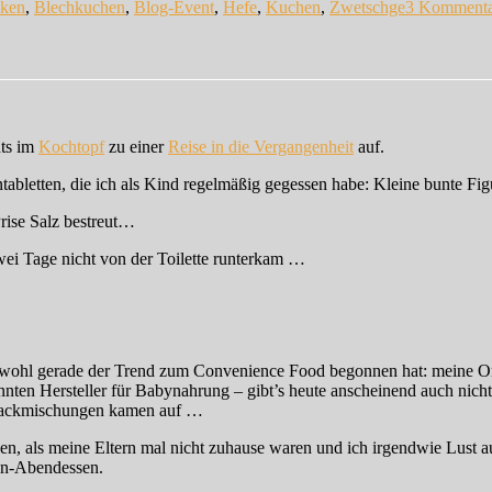
ken
,
Blechkuchen
,
Blog-Event
,
Hefe
,
Kuchen
,
Zwetschge
3 Kommenta
nts im
Kochtopf
zu einer
Reise in die Vergangenheit
auf.
tabletten, die ich als Kind regelmäßig gegessen habe: Kleine bunte Fig
rise Salz bestreut…
i Tage nicht von der Toilette runterkam …
heit wohl gerade der Trend zum Convenience Food begonnen hat: meine
annten Hersteller für Babynahrung – gibt’s heute anscheinend auch nic
 Backmischungen kamen auf …
en, als meine Eltern mal nicht zuhause waren und ich irgendwie Lust a
hn-Abendessen.