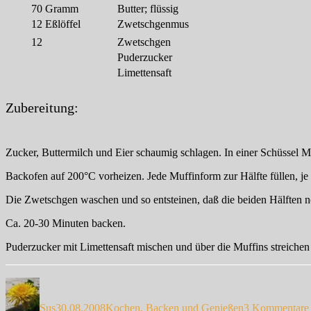
70
Gramm
Butter; flüssig
12
Eßlöffel
Zwetschgenmus
12
Zwetschgen
Puderzucker
Limettensaft
Zubereitung:
Zucker, Buttermilch und Eier schaumig schlagen. In einer Schüssel M
Backofen auf 200°C vorheizen. Jede Muffinform zur Hälfte füllen, je
Die Zwetschgen waschen und so entsteinen, daß die beiden Hälften 
Ca. 20-30 Minuten backen.
Puderzucker mit Limettensaft mischen und über die Muffins streichen
Autor
Veröffentlicht
Kategorien
am
Sus
30.08.2008
Kochen, Backen und Genießen
3 Kommentare