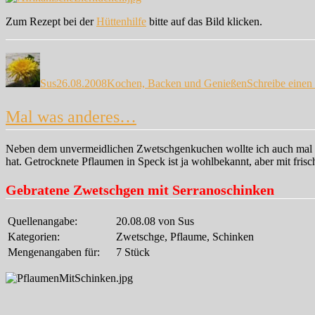
Zum Rezept bei der
Hüttenhilfe
bitte auf das Bild klicken.
Autor
Veröffentlicht
Kategorien
am
Sus
26.08.2008
Kochen, Backen und Genießen
Schreibe eine
Mal was anderes…
Neben dem unvermeidlichen Zwetschgenkuchen wollte ich auch mal wa
hat. Getrocknete Pflaumen in Speck ist ja wohlbekannt, aber mit fris
Gebratene Zwetschgen mit Serranoschinken
Quellenangabe:
20.08.08 von Sus
Kategorien:
Zwetschge, Pflaume, Schinken
Mengenangaben für:
7 Stück