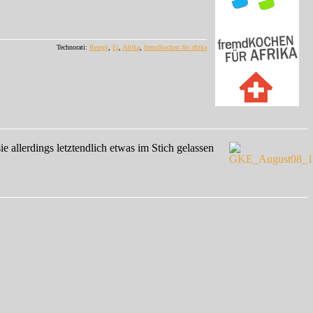
Technorati:
Rezept
,
Ei
,
Afrika
,
fremdkochen für afrika
llerdings letztendlich etwas im Stich gelassen