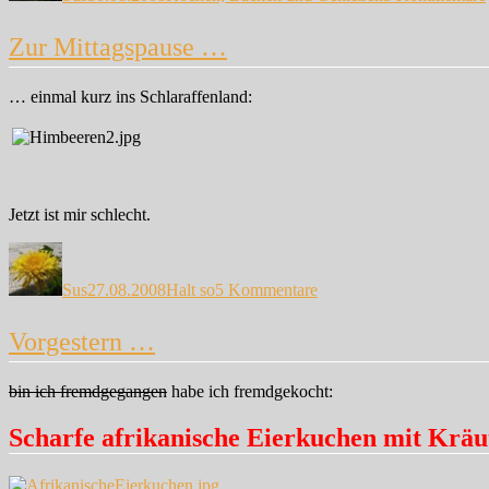
Zur Mittagspause …
… einmal kurz ins Schlaraffenland:
Jetzt ist mir schlecht.
Autor
Veröffentlicht
Kategorien
zu
am
Zur
Sus
27.08.2008
Halt so
5 Kommentare
Mittagspause
…
Vorgestern …
bin ich fremdgegangen
habe ich fremdgekocht:
Scharfe afrikanische Eierkuchen mit Kräu