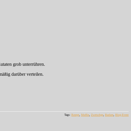
utaten grob unterrühren.
äßig darüber verteilen.
Tags:
Rezept
,
Muffin
,
Zwetschge
,
Backen
,
Blog-Event