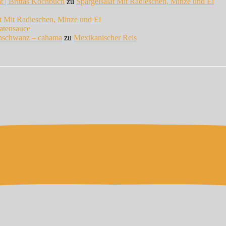
at | Brittas Kochbuch
zu
Spargelsalat Mit Radieschen, Minze und Ei
at Mit Radieschen, Minze und Ei
atensauce
enschwanz – cahama
zu
Mexikanischer Reis