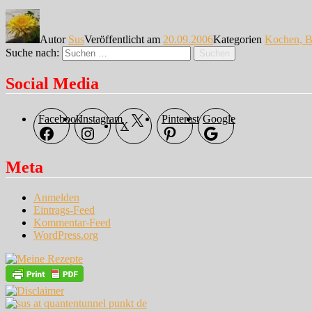
Autor
Sus
Veröffentlicht am
20.09.2006
Kategorien
Kochen, B
Suche nach:
Suchen
Social Media
Facebook
Instagram
Pinterest
Google
X
Meta
Anmelden
Eintrags-Feed
Kommentar-Feed
WordPress.org