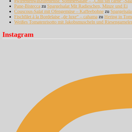
#wirrettenwaszurettenist: Sommersalate – „Chili sin carne“-Sal
Pane-Bistecca
zu
Spargelsalat Mit Radieschen, Minze und Ei
Couscous-Salat mit Ofengemüse – Kaffeebohne
zu
Spargelsal
Fischfilet à la Bordelaise „de luxe“ – cahama
zu
Hering in Tom
Weißes Tomatenrisotto mit Jakobsmuscheln und Riesengarnel
Instagram