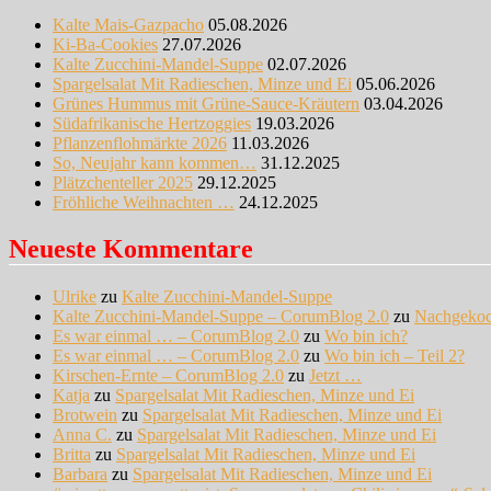
Kalte Mais-Gazpacho
05.08.2026
Ki-Ba-Cookies
27.07.2026
Kalte Zucchini-Mandel-Suppe
02.07.2026
Spargelsalat Mit Radieschen, Minze und Ei
05.06.2026
Grünes Hummus mit Grüne-Sauce-Kräutern
03.04.2026
Südafrikanische Hertzoggies
19.03.2026
Pflanzenflohmärkte 2026
11.03.2026
So, Neujahr kann kommen…
31.12.2025
Plätzchenteller 2025
29.12.2025
Fröhliche Weihnachten …
24.12.2025
Neueste Kommentare
Ulrike
zu
Kalte Zucchini-Mandel-Suppe
Kalte Zucchini-Mandel-Suppe – CorumBlog 2.0
zu
Nachgeko
Es war einmal … – CorumBlog 2.0
zu
Wo bin ich?
Es war einmal … – CorumBlog 2.0
zu
Wo bin ich – Teil 2?
Kirschen-Ernte – CorumBlog 2.0
zu
Jetzt …
Katja
zu
Spargelsalat Mit Radieschen, Minze und Ei
Brotwein
zu
Spargelsalat Mit Radieschen, Minze und Ei
Anna C.
zu
Spargelsalat Mit Radieschen, Minze und Ei
Britta
zu
Spargelsalat Mit Radieschen, Minze und Ei
Barbara
zu
Spargelsalat Mit Radieschen, Minze und Ei