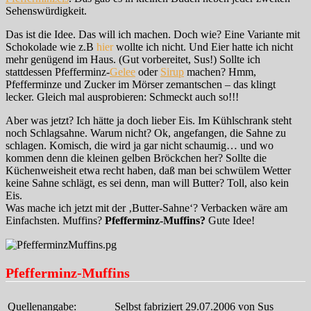
Sehenswürdigkeit.
Das ist die Idee. Das will ich machen. Doch wie? Eine Variante mit
Schokolade wie z.B
hier
wollte ich nicht. Und Eier hatte ich nicht
mehr genügend im Haus. (Gut vorbereitet, Sus!) Sollte ich
stattdessen Pfefferminz-
Gelee
oder
Sirup
machen? Hmm,
Pfefferminze und Zucker im Mörser zemantschen – das klingt
lecker. Gleich mal ausprobieren: Schmeckt auch so!!!
Aber was jetzt? Ich hätte ja doch lieber Eis. Im Kühlschrank steht
noch Schlagsahne. Warum nicht? Ok, angefangen, die Sahne zu
schlagen. Komisch, die wird ja gar nicht schaumig… und wo
kommen denn die kleinen gelben Bröckchen her? Sollte die
Küchenweisheit etwa recht haben, daß man bei schwülem Wetter
keine Sahne schlägt, es sei denn, man will Butter? Toll, also kein
Eis.
Was mache ich jetzt mit der ‚Butter-Sahne‘? Verbacken wäre am
Einfachsten. Muffins?
Pfefferminz-Muffins?
Gute Idee!
Pfefferminz-Muffins
Quellenangabe:
Selbst fabriziert 29.07.2006 von Sus