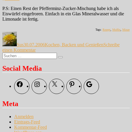
P.S: Einen Rest der Pfefferminz-Zucker-Mischung habe ich als
Eiswürfel eingefroren. Einfach in ein Glas Mineralwasser und die
Limonade ist fertig.
Tags:
Rezept
,
Muffin
,
Minze
Autor
Veröffentlicht
Kategorien
am
Sus
30.07.2006
Kochen, Backen und Genießen
Schreibe
zu
einen Kommentar
Suche
Von
Suchen
nach:
einer,
die
Social Media
auszog,
Pfefferminzeis
herzustellen…
Facebook
Instagram
X
Pinterest
Google
Meta
Anmelden
Eintrags-Feed
Kommentar-Feed