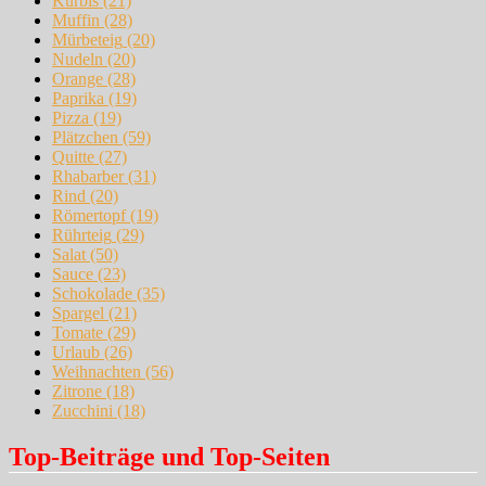
Kürbis
(21)
Muffin
(28)
Mürbeteig
(20)
Nudeln
(20)
Orange
(28)
Paprika
(19)
Pizza
(19)
Plätzchen
(59)
Quitte
(27)
Rhabarber
(31)
Rind
(20)
Römertopf
(19)
Rührteig
(29)
Salat
(50)
Sauce
(23)
Schokolade
(35)
Spargel
(21)
Tomate
(29)
Urlaub
(26)
Weihnachten
(56)
Zitrone
(18)
Zucchini
(18)
Top-Beiträge und Top-Seiten