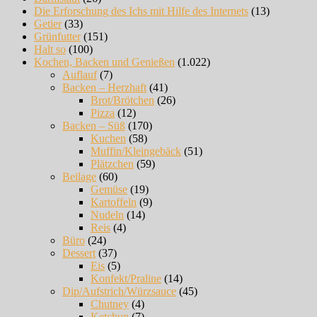
Die Erforschung des Ichs mit Hilfe des Internets
(13)
Getier
(33)
Grünfutter
(151)
Halt so
(100)
Kochen, Backen und Genießen
(1.022)
Auflauf
(7)
Backen – Herzhaft
(41)
Brot/Brötchen
(26)
Pizza
(12)
Backen – Süß
(170)
Kuchen
(58)
Muffin/Kleingebäck
(51)
Plätzchen
(59)
Beilage
(60)
Gemüse
(19)
Kartoffeln
(9)
Nudeln
(14)
Reis
(4)
Büro
(24)
Dessert
(37)
Eis
(5)
Konfekt/Praline
(14)
Dip/Aufstrich/Würzsauce
(45)
Chutney
(4)
Ketchup
(7)