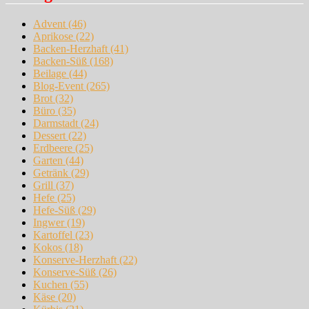
Advent
(46)
Aprikose
(22)
Backen-Herzhaft
(41)
Backen-Süß
(168)
Beilage
(44)
Blog-Event
(265)
Brot
(32)
Büro
(35)
Darmstadt
(24)
Dessert
(22)
Erdbeere
(25)
Garten
(44)
Getränk
(29)
Grill
(37)
Hefe
(25)
Hefe-Süß
(29)
Ingwer
(19)
Kartoffel
(23)
Kokos
(18)
Konserve-Herzhaft
(22)
Konserve-Süß
(26)
Kuchen
(55)
Käse
(20)