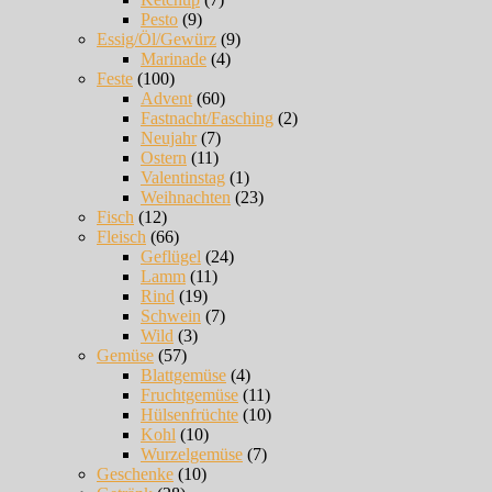
Pesto
(9)
Essig/Öl/Gewürz
(9)
Marinade
(4)
Feste
(100)
Advent
(60)
Fastnacht/Fasching
(2)
Neujahr
(7)
Ostern
(11)
Valentinstag
(1)
Weihnachten
(23)
Fisch
(12)
Fleisch
(66)
Geflügel
(24)
Lamm
(11)
Rind
(19)
Schwein
(7)
Wild
(3)
Gemüse
(57)
Blattgemüse
(4)
Fruchtgemüse
(11)
Hülsenfrüchte
(10)
Kohl
(10)
Wurzelgemüse
(7)
Geschenke
(10)