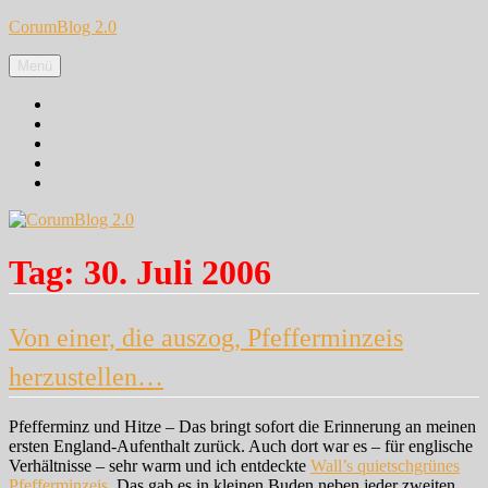
Zum
CorumBlog 2.0
Inhalt
springen
Menü
Facebook
Instagram
Pinterest
Google+
Twitter
Tag:
30. Juli 2006
Von einer, die auszog, Pfefferminzeis
herzustellen…
Pfefferminz und Hitze – Das bringt sofort die Erinnerung an meinen
ersten England-Aufenthalt zurück. Auch dort war es – für englische
Verhältnisse – sehr warm und ich entdeckte
Wall’s quietschgrünes
Pfefferminzeis
. Das gab es in kleinen Buden neben jeder zweiten