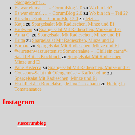
Nachgekocht …
Es war einmal … – CorumBlog 2.0
zu
Wo bin ich?
Es war einmal … – CorumBlog 2.0
zu
Wo bin ich – Teil 2?
Kirschen-Ernte – CorumBlog 2.0
zu
Jetzt …
Katja
zu
Spargelsalat Mit Radieschen, Minze und Ei
Brotwein
zu
Spargelsalat Mit Radieschen, Minze und Ei
Anna C.
zu
Spargelsalat Mit Radieschen, Minze und Ei
Britta
zu
Spargelsalat Mit Radieschen, Minze und Ei
Barbara
zu
Spargelsalat Mit Radieschen, Minze und Ei
#wirrettenwaszurettenist: Sommersalate – „Chili sin carne“-
Salat | Brittas Kochbuch
zu
Spargelsalat Mit Radieschen,
Minze und Ei
Pane-Bistecca
zu
Spargelsalat Mit Radieschen, Minze und Ei
Couscous-Salat mit Ofengemüse – Kaffeebohne
zu
Spargelsalat Mit Radieschen, Minze und Ei
Fischfilet à la Bordelaise „de luxe“ – cahama
zu
Hering in
Tomatensauce
Instagram
suscorumblog