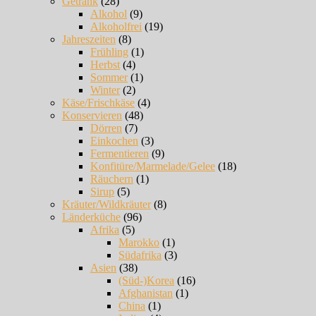
Getränk
(28)
Alkohol
(9)
Alkoholfrei
(19)
Jahreszeiten
(8)
Frühling
(1)
Herbst
(4)
Sommer
(1)
Winter
(2)
Käse/Frischkäse
(4)
Konservieren
(48)
Dörren
(7)
Einkochen
(3)
Fermentieren
(9)
Konfitüre/Marmelade/Gelee
(18)
Räuchern
(1)
Sirup
(5)
Kräuter/Wildkräuter
(8)
Länderküche
(96)
Afrika
(5)
Marokko
(1)
Südafrika
(3)
Asien
(38)
(Süd-)Korea
(16)
Afghanistan
(1)
China
(1)