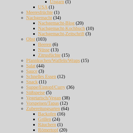
Ungarn
(1)
USA
(1)
Meeresfrüchte
(1)
Nachgemacht
(34)
Nachgemacht-Blog
(20)
Nachgemacht-Kochbuch
(10)
Nachgemacht-Zeitschrift
(3)
Obst
(103)
Beeren
(6)
Nüsse
(13)
Zitrusfüchte
(15)
Pfannkuchen/Waffeln/Wraps
(15)
Salat
(44)
Sauce
(3)
Schnelles Essen
(12)
Snack
(11)
Suppe/Eintopf/Curry
(36)
Süßspeise
(5)
Vegetarisch/Vegan
(38)
Vorspeisen/Tapas
(12)
Zubereitungsarten
(64)
Backofen
(16)
Grillen
(24)
Räuchern
(1)
Römertopf
(20)