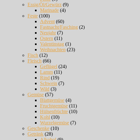
Essig/Öl/Gewürz
(9)
Marinade
(4)
Feste
(100)
Advent
(60)
Fastnacht/Fasching
(2)
Neujahr
(7)
Ostern
(11)
Valentinstag
(1)
Weihnachten
(23)
Fisch
(12)
Fleisch
(66)
Geflügel
(24)
Lamm
(11)
Rind
(19)
Schwein
(7)
Wild
(3)
Gemüse
(57)
Blattgemüse
(4)
Fruchtgemüse
(11)
Hülsenfrüchte
(10)
Kohl
(10)
Wurzelgemüse
(7)
Geschenke
(10)
Getränk
(28)
Alkohol
(9)