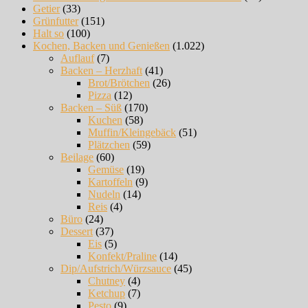
Getier
(33)
Grünfutter
(151)
Halt so
(100)
Kochen, Backen und Genießen
(1.022)
Auflauf
(7)
Backen – Herzhaft
(41)
Brot/Brötchen
(26)
Pizza
(12)
Backen – Süß
(170)
Kuchen
(58)
Muffin/Kleingebäck
(51)
Plätzchen
(59)
Beilage
(60)
Gemüse
(19)
Kartoffeln
(9)
Nudeln
(14)
Reis
(4)
Büro
(24)
Dessert
(37)
Eis
(5)
Konfekt/Praline
(14)
Dip/Aufstrich/Würzsauce
(45)
Chutney
(4)
Ketchup
(7)
Pesto
(9)