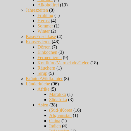
Alkoholfrei
(19)
Jahreszeiten
(8)
Frühling
(1)
Herbst
(4)
Sommer
(1)
Winter
(2)
Käse/Frischkäse
(4)
Konservieren
(48)
Dörren
(7)
Einkochen
(3)
Fermentieren
(9)
Konfitüre/Marmelade/Gelee
(18)
Räuchern
(1)
Sirup
(5)
Kräuter/Wildkräuter
(8)
Länderküche
(96)
Afrika
(5)
Marokko
(1)
Südafrika
(3)
Asien
(38)
(Süd-)Korea
(16)
Afghanistan
(1)
China
(1)
Indien
(4)