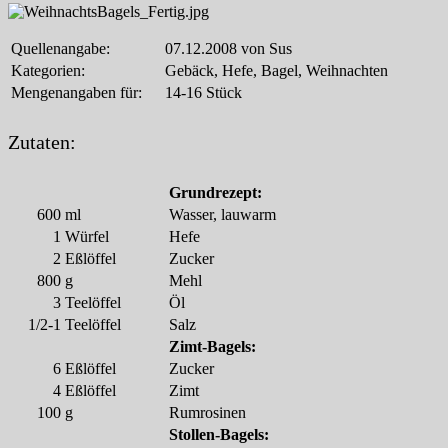
Quellenangabe:
07.12.2008 von Sus
Kategorien:
Gebäck, Hefe, Bagel, Weihnachten
Mengenangaben für:
14-16 Stück
Zutaten:
Grundrezept:
600
ml
Wasser, lauwarm
1
Würfel
Hefe
2
Eßlöffel
Zucker
800
g
Mehl
3
Teelöffel
Öl
1/2-1
Teelöffel
Salz
Zimt-Bagels:
6
Eßlöffel
Zucker
4
Eßlöffel
Zimt
100
g
Rumrosinen
Stollen-Bagels: