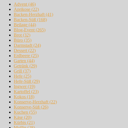
Advent
(46)
Aprikose
(22)
Backen-Herzhaft
(41)
Backen-Süß
(168)
Beilage
(44)
Blog-Event
(265)
Brot
(32)
Büro
(35)
Darmstadt
(24)
Dessert
(22)
Erdbeere
(25)
Garten
(44)
Getränk
(29)
Grill
(37)
Hefe
(25)
Hefe-Süß
(29)
Ingwer
(19)
Kartoffel
(23)
Kokos
(18)
Konserve-Herzhaft
(22)
Konserve-Süß
(26)
Kuchen
(55)
Käse
(20)
Kürbis
(21)
Muffin
(28)