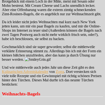
Brotgebäck mit einem Loch in der Mitte, meist mit Sesam oder
Mohn bestreut. Mit Cream Cheese und Lachs unendlich lecker.
Aber eine Offenbarung waren die extrem zimtig schmeckenden
Zimt-Rosinen-Bagels, die es angeblich nur zur Weihnachtszeit gibt.
Da ich leider nicht jedes Weihnachten mal kurz nach New York
jetten kann, um mir ein paar Bagels zu kaufen, und mir die Online-
Shops im Internet zu teuer sind (Außerdem können die Bagels nach
zwei Tagen Postweg auch nicht mehr wirklich frisch sein, oder?),
habe ich beschlossen, sie selbst zu backen.
Geschmacklich sind sie super geworden; selbst die mittlerweile
verklärte Erinnerung stimmt zu. Allerdings bin ich mit der Form ein
kleines bißchen unzufrieden, aber das kann ja durch Übung nur
besser werden.
Und wie mittlerweile auch jedes Jahr um diese Zeit gibt es den
Kulinarischen Adventskalender
von
Zorra
. Dort verstecken sich
viele tolle Rezepte und ein Gewinnspiel mit richtig schönen Preisen
hinter den Türchen. Dieses Mal durfte ich das neunte Türchen
bestücken:
Weihnachts-Bagels