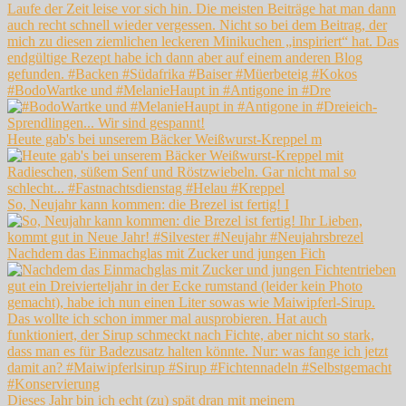
#BodoWartke und #MelanieHaupt in #Antigone in #Dre
Heute gab's bei unserem Bäcker Weißwurst-Kreppel m
So, Neujahr kann kommen: die Brezel ist fertig! I
Nachdem das Einmachglas mit Zucker und jungen Fich
Dieses Jahr bin ich echt (zu) spät dran mit meinem