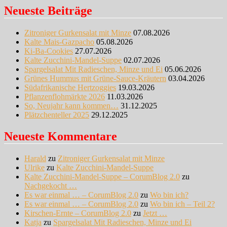
Neueste Beiträge
Zitroniger Gurkensalat mit Minze
07.08.2026
Kalte Mais-Gazpacho
05.08.2026
Ki-Ba-Cookies
27.07.2026
Kalte Zucchini-Mandel-Suppe
02.07.2026
Spargelsalat Mit Radieschen, Minze und Ei
05.06.2026
Grünes Hummus mit Grüne-Sauce-Kräutern
03.04.2026
Südafrikanische Hertzoggies
19.03.2026
Pflanzenflohmärkte 2026
11.03.2026
So, Neujahr kann kommen…
31.12.2025
Plätzchenteller 2025
29.12.2025
Neueste Kommentare
Harald
zu
Zitroniger Gurkensalat mit Minze
Ulrike
zu
Kalte Zucchini-Mandel-Suppe
Kalte Zucchini-Mandel-Suppe – CorumBlog 2.0
zu
Nachgekocht …
Es war einmal … – CorumBlog 2.0
zu
Wo bin ich?
Es war einmal … – CorumBlog 2.0
zu
Wo bin ich – Teil 2?
Kirschen-Ernte – CorumBlog 2.0
zu
Jetzt …
Katja
zu
Spargelsalat Mit Radieschen, Minze und Ei