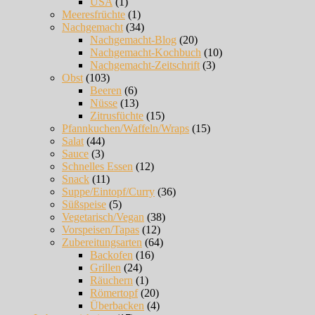
USA
(1)
Meeresfrüchte
(1)
Nachgemacht
(34)
Nachgemacht-Blog
(20)
Nachgemacht-Kochbuch
(10)
Nachgemacht-Zeitschrift
(3)
Obst
(103)
Beeren
(6)
Nüsse
(13)
Zitrusfüchte
(15)
Pfannkuchen/Waffeln/Wraps
(15)
Salat
(44)
Sauce
(3)
Schnelles Essen
(12)
Snack
(11)
Suppe/Eintopf/Curry
(36)
Süßspeise
(5)
Vegetarisch/Vegan
(38)
Vorspeisen/Tapas
(12)
Zubereitungsarten
(64)
Backofen
(16)
Grillen
(24)
Räuchern
(1)
Römertopf
(20)
Überbacken
(4)