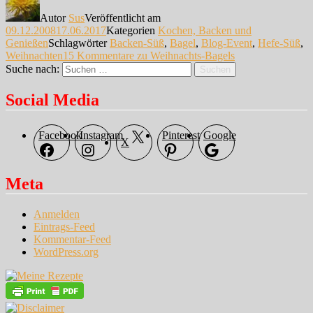
Autor
Sus
Veröffentlicht am
09.12.2008
17.06.2017
Kategorien
Kochen, Backen und
Genießen
Schlagwörter
Backen-Süß
,
Bagel
,
Blog-Event
,
Hefe-Süß
,
Weihnachten
15 Kommentare
zu Weihnachts-Bagels
Suche nach:
Suchen
Social Media
Facebook
Instagram
Pinterest
Google
X
Meta
Anmelden
Eintrags-Feed
Kommentar-Feed
WordPress.org