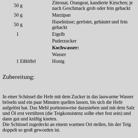
Zitronat, Orangeat, kandierte Kirschen; je
50
g
nach Geschmack grob oder fein gehackt
50
g
Marzipan
Haselnüsse; geröstet, gehäutet und fein
50
g
gehackt
1
Eigelb
Puderzucker
Kochwasser:
Wasser
1
Eßlöffel
Honig
Zubereitung:
In einer Schüssel die Hefe mit dem Zucker in das lauwarme Wasser
bröseln und ein paar Minuten quellen lassen, bis sich die Hefe
aufgelöst hat. Das Mehl portionsweise dazusieben und mit dem Salz
und Öl erst verrühren (die Teigkonsistenz sollte eher fest sein) und
dann gut und kräftig kneten.
Die Schüssel zugedeckt an einem warmen Ort stellen, bis der Teig
doppelt so groß geworden ist.