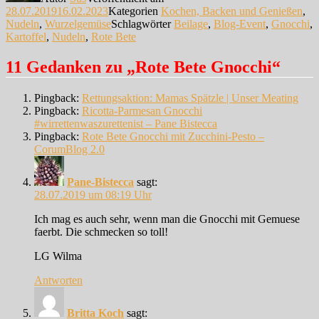
28.07.2019
16.02.2023
Kategorien
Kochen, Backen und Genießen
,
Nudeln
,
Wurzelgemüse
Schlagwörter
Beilage
,
Blog-Event
,
Gnocchi
,
Kartoffel
,
Nudeln
,
Rote Bete
11 Gedanken zu „Rote Bete Gnocchi“
Pingback:
Rettungsaktion: Mamas Spätzle | Unser Meating
Pingback:
Ricotta-Parmesan Gnocchi
#wirrettenwaszurettenist – Pane Bistecca
Pingback:
Rote Bete Gnocchi mit Zucchini-Pesto –
CorumBlog 2.0
Pane-Bistecca
sagt:
28.07.2019 um 08:19 Uhr
Ich mag es auch sehr, wenn man die Gnocchi mit Gemuese
faerbt. Die schmecken so toll!
LG Wilma
Antworten
Britta Koch
sagt: