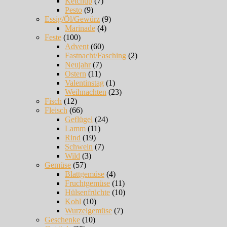
Ketchup
(7)
Pesto
(9)
Essig/Öl/Gewürz
(9)
Marinade
(4)
Feste
(100)
Advent
(60)
Fastnacht/Fasching
(2)
Neujahr
(7)
Ostern
(11)
Valentinstag
(1)
Weihnachten
(23)
Fisch
(12)
Fleisch
(66)
Geflügel
(24)
Lamm
(11)
Rind
(19)
Schwein
(7)
Wild
(3)
Gemüse
(57)
Blattgemüse
(4)
Fruchtgemüse
(11)
Hülsenfrüchte
(10)
Kohl
(10)
Wurzelgemüse
(7)
Geschenke
(10)