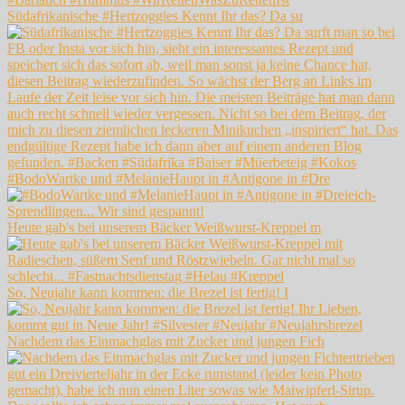
Südafrikanische #Hertzoggies Kennt Ihr das? Da su
#BodoWartke und #MelanieHaupt in #Antigone in #Dre
Heute gab's bei unserem Bäcker Weißwurst-Kreppel m
So, Neujahr kann kommen: die Brezel ist fertig! I
Nachdem das Einmachglas mit Zucker und jungen Fich