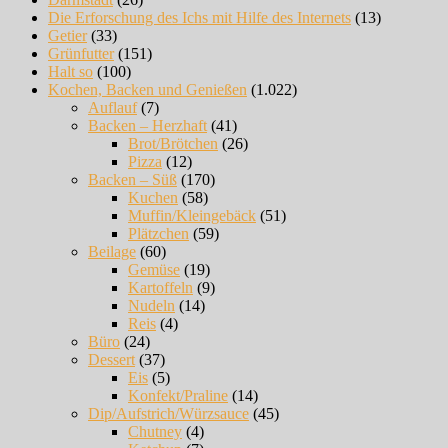
Die Erforschung des Ichs mit Hilfe des Internets
(13)
Getier
(33)
Grünfutter
(151)
Halt so
(100)
Kochen, Backen und Genießen
(1.022)
Auflauf
(7)
Backen – Herzhaft
(41)
Brot/Brötchen
(26)
Pizza
(12)
Backen – Süß
(170)
Kuchen
(58)
Muffin/Kleingebäck
(51)
Plätzchen
(59)
Beilage
(60)
Gemüse
(19)
Kartoffeln
(9)
Nudeln
(14)
Reis
(4)
Büro
(24)
Dessert
(37)
Eis
(5)
Konfekt/Praline
(14)
Dip/Aufstrich/Würzsauce
(45)
Chutney
(4)