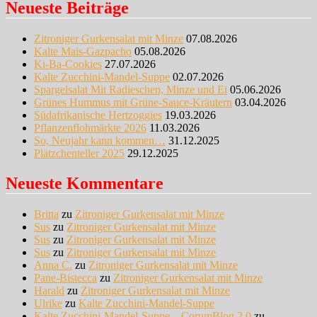
Neueste Beiträge
Zitroniger Gurkensalat mit Minze
07.08.2026
Kalte Mais-Gazpacho
05.08.2026
Ki-Ba-Cookies
27.07.2026
Kalte Zucchini-Mandel-Suppe
02.07.2026
Spargelsalat Mit Radieschen, Minze und Ei
05.06.2026
Grünes Hummus mit Grüne-Sauce-Kräutern
03.04.2026
Südafrikanische Hertzoggies
19.03.2026
Pflanzenflohmärkte 2026
11.03.2026
So, Neujahr kann kommen…
31.12.2025
Plätzchenteller 2025
29.12.2025
Neueste Kommentare
Britta
zu
Zitroniger Gurkensalat mit Minze
Sus
zu
Zitroniger Gurkensalat mit Minze
Sus
zu
Zitroniger Gurkensalat mit Minze
Sus
zu
Zitroniger Gurkensalat mit Minze
Anna C.
zu
Zitroniger Gurkensalat mit Minze
Pane-Bistecca
zu
Zitroniger Gurkensalat mit Minze
Harald
zu
Zitroniger Gurkensalat mit Minze
Ulrike
zu
Kalte Zucchini-Mandel-Suppe
Kalte Zucchini-Mandel-Suppe – CorumBlog 2.0
zu