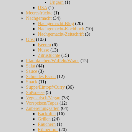
Ungarn
(1)
USA
(1)
Meeresfrüchte
(1)
Nachgemacht
(34)
Nachgemacht-Blog
(20)
Nachgemacht-Kochbuch
(10)
Nachgemacht-Zeitschrift
(3)
Obst
(103)
Beeren
(6)
Nüsse
(13)
Zitrusfüchte
(15)
Pfannkuchen/Waffeln/Wraps
(15)
Salat
(44)
Sauce
(3)
Schnelles Essen
(12)
Snack
(11)
Suppe/Eintopf/Curry
(36)
Süßspeise
(5)
Vegetarisch/Vegan
(38)
Vorspeisen/Tapas
(12)
Zubereitungsarten
(64)
Backofen
(16)
Grillen
(24)
Räuchern
(1)
Römertopf
(20)