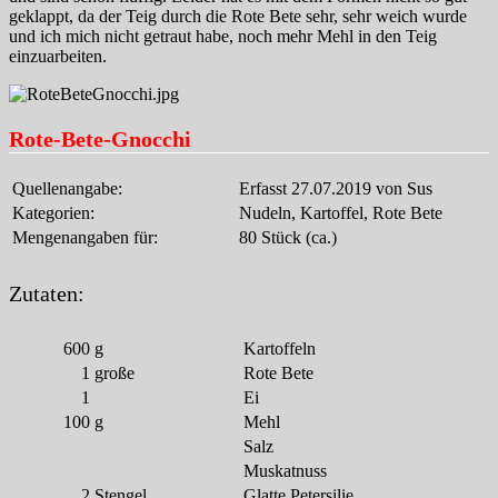
geklappt, da der Teig durch die Rote Bete sehr, sehr weich wurde
und ich mich nicht getraut habe, noch mehr Mehl in den Teig
einzuarbeiten.
Rote-Bete-Gnocchi
Quellenangabe:
Erfasst 27.07.2019 von Sus
Kategorien:
Nudeln, Kartoffel, Rote Bete
Mengenangaben für:
80 Stück (ca.)
Zutaten:
600
g
Kartoffeln
1
große
Rote Bete
1
Ei
100
g
Mehl
Salz
Muskatnuss
2
Stengel
Glatte Petersilie