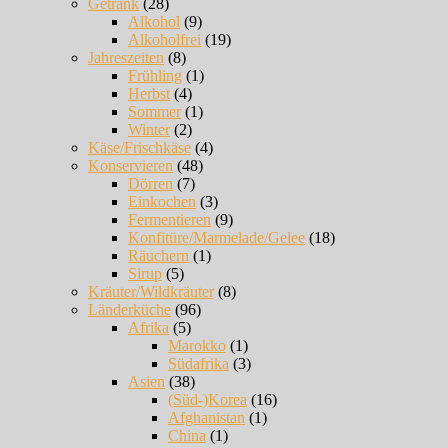
Getränk
(28)
Alkohol
(9)
Alkoholfrei
(19)
Jahreszeiten
(8)
Frühling
(1)
Herbst
(4)
Sommer
(1)
Winter
(2)
Käse/Frischkäse
(4)
Konservieren
(48)
Dörren
(7)
Einkochen
(3)
Fermentieren
(9)
Konfitüre/Marmelade/Gelee
(18)
Räuchern
(1)
Sirup
(5)
Kräuter/Wildkräuter
(8)
Länderküche
(96)
Afrika
(5)
Marokko
(1)
Südafrika
(3)
Asien
(38)
(Süd-)Korea
(16)
Afghanistan
(1)
China
(1)