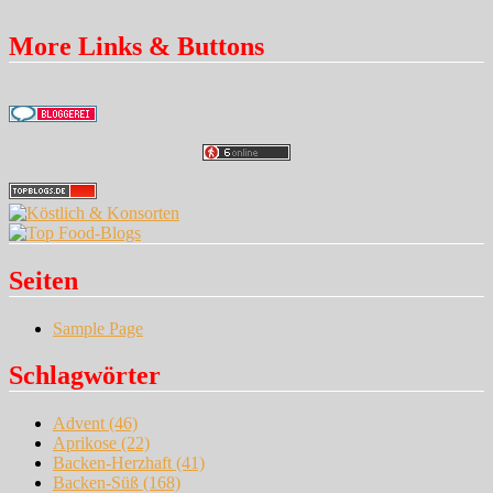
More Links & Buttons
Seiten
Sample Page
Schlagwörter
Advent
(46)
Aprikose
(22)
Backen-Herzhaft
(41)
Backen-Süß
(168)