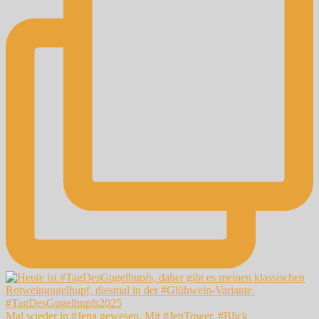
Mal wieder in #Jena gewesen. Mit #JenTower, #Blick