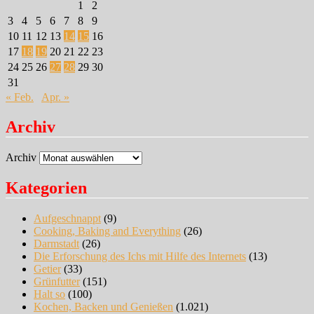
1
2
3
4
5
6
7
8
9
10
11
12
13
14
15
16
17
18
19
20
21
22
23
24
25
26
27
28
29
30
31
« Feb.
Apr. »
Archiv
Archiv
Kategorien
Aufgeschnappt
(9)
Cooking, Baking and Everything
(26)
Darmstadt
(26)
Die Erforschung des Ichs mit Hilfe des Internets
(13)
Getier
(33)
Grünfutter
(151)
Halt so
(100)
Kochen, Backen und Genießen
(1.021)