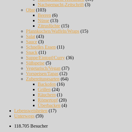
Nachgemacht-Zeitschrift
(3)
Obst
(103)
Beeren
(6)
Nüsse
(13)
Zitrusfüchte
(15)
Pfannkuchen/Waffeln/Wraps
(15)
Salat
(43)
Sauce
(3)
Schnelles Essen
(11)
Snack
(11)
Suppe/Eintopf/Curry
(36)
Süßspeise
(5)
Vegetarisch/Vegan
(37)
Vorspeisen/Tapas
(12)
Zubereitungsarten
(64)
Backofen
(16)
Grillen
(24)
Räuchern
(1)
Römertopf
(20)
Überbacken
(4)
Lebensweisheiten
(17)
Unterwegs
(59)
118.705 Besucher