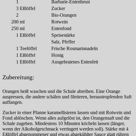
1
Barbarie-Entenbrust
3
Eßlöffel
Zucker
2
Bio-Orangen
200
ml
Rotwein
250
ml
Entenfond
1
Eßlöffel
Speisestärke
Salz, Pfeffer
1
Teelöffel
Frische Rosmarinnadeln
1
Eßlöffel
Honig
1
Eßlöffel
Ausgebratenes Entenfett
Zubereitung:
Orangen heiß waschen und die Schale abreiben. Eine Orange
auspressen, die andere schälen und filetieren, heraustropfenden Saft
auffangen.
Zucker in einer Pfanne karamellisieren lassen und mit Rotwein und
Fond ablöschen. Wenn alles aufgelöst ist, den Orangensaft und die
Schale zugeben. Mindestens 10 Minuten köcheln lassen (länger,
wenn der Alkoholgeschmack verringert werden soll). Stärke mit 4
Eßlöffel abgenommener und etwas abgekühlter Sauce glatt rühren