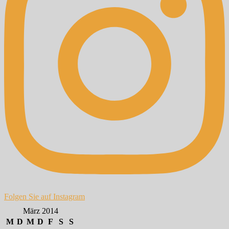
Folgen Sie auf Instagram
März 2014
M
D
M
D
F
S
S