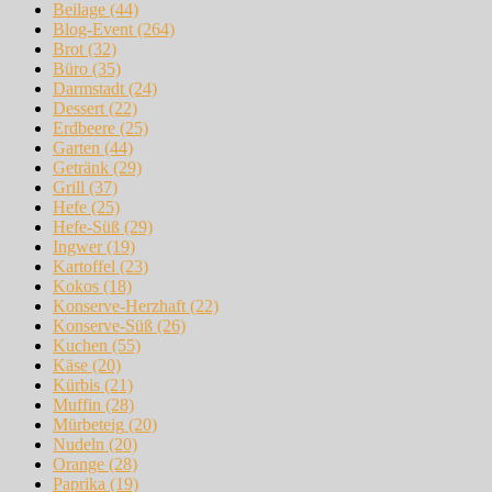
Beilage
(44)
Blog-Event
(264)
Brot
(32)
Büro
(35)
Darmstadt
(24)
Dessert
(22)
Erdbeere
(25)
Garten
(44)
Getränk
(29)
Grill
(37)
Hefe
(25)
Hefe-Süß
(29)
Ingwer
(19)
Kartoffel
(23)
Kokos
(18)
Konserve-Herzhaft
(22)
Konserve-Süß
(26)
Kuchen
(55)
Käse
(20)
Kürbis
(21)
Muffin
(28)
Mürbeteig
(20)
Nudeln
(20)
Orange
(28)
Paprika
(19)