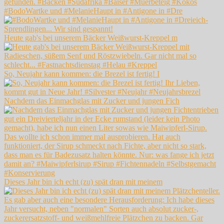
#BodoWartke und #MelanieHaupt in #Antigone in #Dre
Heute gab's bei unserem Bäcker Weißwurst-Kreppel m
So, Neujahr kann kommen: die Brezel ist fertig! I
Nachdem das Einmachglas mit Zucker und jungen Fich
Dieses Jahr bin ich echt (zu) spät dran mit meinem