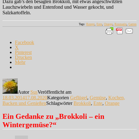
Dazu gab’s den besagten Brokkoli, mit etwas angeschwitzten
Lauchzwiebeln und Entenfond und Wasser gekocht, und
Salzkartoffeln.
Tags:
Rezept
,
Ente
,
Orange
,
Rosmarin
,
Garten
Facebook
X
Pinterest
Drucken
Mehr
Autor
Sus
Veröffentlicht am
18.03.2014
17.08.2020
Kategorien
Geflügel
,
Gemüse
,
Kochen,
Backen und Genießen
Schlagwörter
Brokkoli
,
Ente
,
Orange
Ein Gedanke zu „Brokkoli – ein
Wintergemüse?“