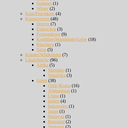
Sommer
(1)
Winter
(2)
Käse/Frischkäse
(4)
Konservieren
(48)
Dörren
(7)
Einkochen
(3)
Fermentieren
(9)
Konfitüre/Marmelade/Gelee
(18)
Räuchern
(1)
Sirup
(5)
Kräuter/Wildkräuter
(7)
Länderküche
(96)
Afrika
(5)
Marokko
(1)
Südafrika
(3)
Asien
(38)
(Süd-)Korea
(16)
Afghanistan
(1)
China
(1)
Indien
(4)
Indonesien
(1)
Japan
(1)
Malaysia
(1)
Russland
(2)
Singapur
(2)