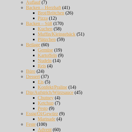
Auflauf
(7)
Backen – Herzhaft
(41)
Brot/Brötchen
(26)
Pizza
(12)
Backen – Süß
(170)
Kuchen
(58)
Muffin/Kleingebäck
(51)
Plätzchen
(59)
Beilage
(60)
Gemüse
(19)
Kartoffeln
(9)
Nudeln
(14)
Reis
(4)
Büro
(24)
Dessert
(37)
Eis
(5)
Konfekt/Praline
(14)
Dip/Aufstrich/Würzsauce
(45)
Chutney
(4)
Ketchup
(7)
Pesto
(9)
Essig/Öl/Gewürz
(9)
Marinade
(4)
Feste
(100)
Advent
(60)