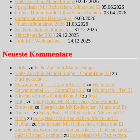
Kalte Zucchini-Mandel-Suppe
02.07.2026
Spargelsalat Mit Radieschen, Minze und Ei
05.06.2026
Grünes Hummus mit Grüne-Sauce-Kräutern
03.04.2026
Südafrikanische Hertzoggies
19.03.2026
Pflanzenflohmärkte 2026
11.03.2026
So, Neujahr kann kommen…
31.12.2025
Plätzchenteller 2025
29.12.2025
Fröhliche Weihnachten …
24.12.2025
Neueste Kommentare
Ulrike
zu
Kalte Zucchini-Mandel-Suppe
Kalte Zucchini-Mandel-Suppe – CorumBlog 2.0
zu
Nachgekocht …
Es war einmal … – CorumBlog 2.0
zu
Wo bin ich?
Es war einmal … – CorumBlog 2.0
zu
Wo bin ich – Teil 2?
Kirschen-Ernte – CorumBlog 2.0
zu
Jetzt …
Katja
zu
Spargelsalat Mit Radieschen, Minze und Ei
Brotwein
zu
Spargelsalat Mit Radieschen, Minze und Ei
Anna C.
zu
Spargelsalat Mit Radieschen, Minze und Ei
Britta
zu
Spargelsalat Mit Radieschen, Minze und Ei
Barbara
zu
Spargelsalat Mit Radieschen, Minze und Ei
#wirrettenwaszurettenist: Sommersalate – „Chili sin carne“-
Salat | Brittas Kochbuch
zu
Spargelsalat Mit Radieschen,