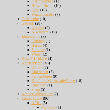
Fruchtgemüse
(11)
Hülsenfrüchte
(10)
Kohl
(10)
Wurzelgemüse
(7)
Geschenke
(10)
Getränk
(28)
Alkohol
(9)
Alkoholfrei
(19)
Jahreszeiten
(8)
Frühling
(1)
Herbst
(4)
Sommer
(1)
Winter
(2)
Käse/Frischkäse
(4)
Konservieren
(48)
Dörren
(7)
Einkochen
(3)
Fermentieren
(9)
Konfitüre/Marmelade/Gelee
(18)
Räuchern
(1)
Sirup
(5)
Kräuter/Wildkräuter
(7)
Länderküche
(96)
Afrika
(5)
Marokko
(1)