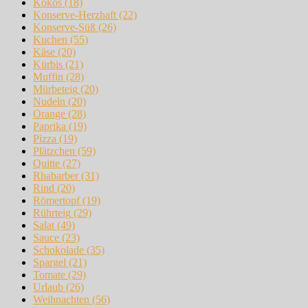
Kokos
(18)
Konserve-Herzhaft
(22)
Konserve-Süß
(26)
Kuchen
(55)
Käse
(20)
Kürbis
(21)
Muffin
(28)
Mürbeteig
(20)
Nudeln
(20)
Orange
(28)
Paprika
(19)
Pizza
(19)
Plätzchen
(59)
Quitte
(27)
Rhabarber
(31)
Rind
(20)
Römertopf
(19)
Rührteig
(29)
Salat
(49)
Sauce
(23)
Schokolade
(35)
Spargel
(21)
Tomate
(29)
Urlaub
(26)
Weihnachten
(56)