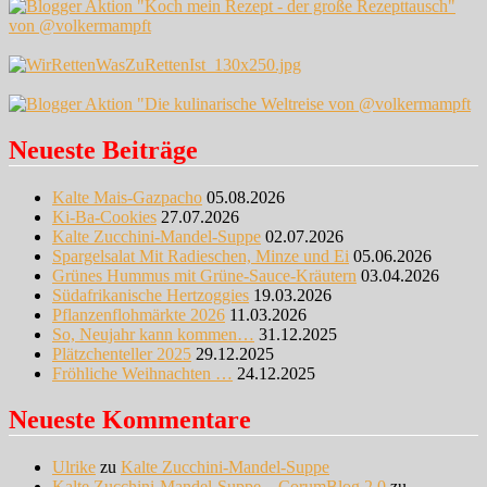
Neueste Beiträge
Kalte Mais-Gazpacho
05.08.2026
Ki-Ba-Cookies
27.07.2026
Kalte Zucchini-Mandel-Suppe
02.07.2026
Spargelsalat Mit Radieschen, Minze und Ei
05.06.2026
Grünes Hummus mit Grüne-Sauce-Kräutern
03.04.2026
Südafrikanische Hertzoggies
19.03.2026
Pflanzenflohmärkte 2026
11.03.2026
So, Neujahr kann kommen…
31.12.2025
Plätzchenteller 2025
29.12.2025
Fröhliche Weihnachten …
24.12.2025
Neueste Kommentare
Ulrike
zu
Kalte Zucchini-Mandel-Suppe
Kalte Zucchini-Mandel-Suppe – CorumBlog 2.0
zu