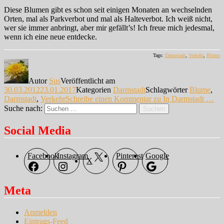
Diese Blumen gibt es schon seit einigen Monaten an wechselnden
Orten, mal als Parkverbot und mal als Halteverbot. Ich weiß nicht,
wer sie immer anbringt, aber mir gefällt’s! Ich freue mich jedesmal,
wenn ich eine neue entdecke.
Tags:
Darmstadt
,
Verkehr
,
Blume
Autor
Sus
Veröffentlicht am
30.03.2012
23.01.2017
Kategorien
Darmstadt
Schlagwörter
Blume
,
Darmstadt
,
Verkehr
Schreibe einen Kommentar
zu In Darmstadt …
Suche nach:
Suchen
Social Media
Facebook
Instagram
Pinterest
Google
X
Meta
Anmelden
Eintrags-Feed