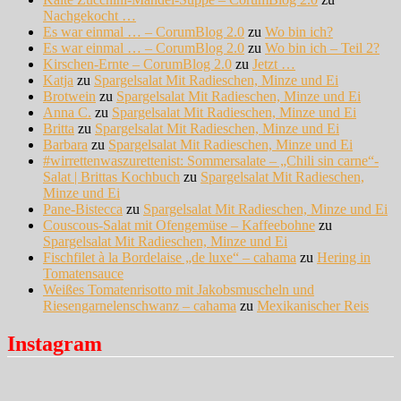
Nachgekocht …
Es war einmal … – CorumBlog 2.0
zu
Wo bin ich?
Es war einmal … – CorumBlog 2.0
zu
Wo bin ich – Teil 2?
Kirschen-Ernte – CorumBlog 2.0
zu
Jetzt …
Katja
zu
Spargelsalat Mit Radieschen, Minze und Ei
Brotwein
zu
Spargelsalat Mit Radieschen, Minze und Ei
Anna C.
zu
Spargelsalat Mit Radieschen, Minze und Ei
Britta
zu
Spargelsalat Mit Radieschen, Minze und Ei
Barbara
zu
Spargelsalat Mit Radieschen, Minze und Ei
#wirrettenwaszurettenist: Sommersalate – „Chili sin carne“-
Salat | Brittas Kochbuch
zu
Spargelsalat Mit Radieschen,
Minze und Ei
Pane-Bistecca
zu
Spargelsalat Mit Radieschen, Minze und Ei
Couscous-Salat mit Ofengemüse – Kaffeebohne
zu
Spargelsalat Mit Radieschen, Minze und Ei
Fischfilet à la Bordelaise „de luxe“ – cahama
zu
Hering in
Tomatensauce
Weißes Tomatenrisotto mit Jakobsmuscheln und
Riesengarnelenschwanz – cahama
zu
Mexikanischer Reis
Instagram