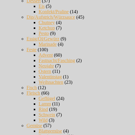
Dessert
(37)
Eis
(5)
Konfekt/Praline
(14)
Dip/Aufstrich/Würzsauce
(45)
Chutney
(4)
Ketchup
(7)
Pesto
(9)
Essig/Öl/Gewürz
(9)
Marinade
(4)
Feste
(100)
Advent
(60)
Fastnacht/Fasching
(2)
Neujahr
(7)
Ostern
(11)
Valentinstag
(1)
Weihnachten
(23)
Fisch
(12)
Fleisch
(66)
Geflügel
(24)
Lamm
(11)
Rind
(19)
Schwein
(7)
Wild
(3)
Gemüse
(57)
Blattgemüse
(4)