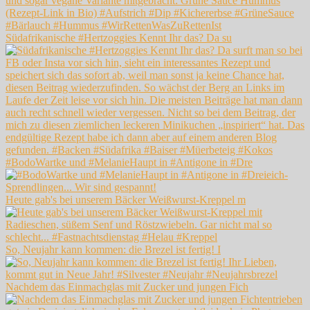
Südafrikanische #Hertzoggies Kennt Ihr das? Da su
#BodoWartke und #MelanieHaupt in #Antigone in #Dre
Heute gab's bei unserem Bäcker Weißwurst-Kreppel m
So, Neujahr kann kommen: die Brezel ist fertig! I
Nachdem das Einmachglas mit Zucker und jungen Fich