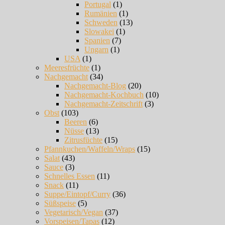
Portugal
(1)
Rumänien
(1)
Schweden
(13)
Slowakei
(1)
Spanien
(7)
Ungarn
(1)
USA
(1)
Meeresfrüchte
(1)
Nachgemacht
(34)
Nachgemacht-Blog
(20)
Nachgemacht-Kochbuch
(10)
Nachgemacht-Zeitschrift
(3)
Obst
(103)
Beeren
(6)
Nüsse
(13)
Zitrusfüchte
(15)
Pfannkuchen/Waffeln/Wraps
(15)
Salat
(43)
Sauce
(3)
Schnelles Essen
(11)
Snack
(11)
Suppe/Eintopf/Curry
(36)
Süßspeise
(5)
Vegetarisch/Vegan
(37)
Vorspeisen/Tapas
(12)