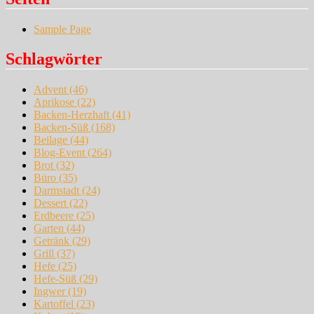
Sample Page
Schlagwörter
Advent
(46)
Aprikose
(22)
Backen-Herzhaft
(41)
Backen-Süß
(168)
Beilage
(44)
Blog-Event
(264)
Brot
(32)
Büro
(35)
Darmstadt
(24)
Dessert
(22)
Erdbeere
(25)
Garten
(44)
Getränk
(29)
Grill
(37)
Hefe
(25)
Hefe-Süß
(29)
Ingwer
(19)
Kartoffel
(23)