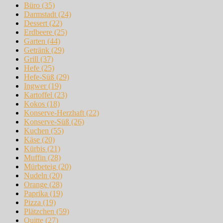
Büro
(35)
Darmstadt
(24)
Dessert
(22)
Erdbeere
(25)
Garten
(44)
Getränk
(29)
Grill
(37)
Hefe
(25)
Hefe-Süß
(29)
Ingwer
(19)
Kartoffel
(23)
Kokos
(18)
Konserve-Herzhaft
(22)
Konserve-Süß
(26)
Kuchen
(55)
Käse
(20)
Kürbis
(21)
Muffin
(28)
Mürbeteig
(20)
Nudeln
(20)
Orange
(28)
Paprika
(19)
Pizza
(19)
Plätzchen
(59)
Quitte
(27)