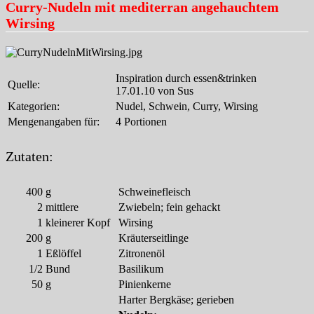
Curry-Nudeln mit mediterran angehauchtem
Wirsing
Inspiration durch essen&trinken
Quelle:
17.01.10 von Sus
Kategorien:
Nudel, Schwein, Curry, Wirsing
Mengenangaben für:
4 Portionen
Zutaten:
400
g
Schweinefleisch
2
mittlere
Zwiebeln; fein gehackt
1
kleinerer Kopf
Wirsing
200
g
Kräuterseitlinge
1
Eßlöffel
Zitronenöl
1/2
Bund
Basilikum
50
g
Pinienkerne
Harter Bergkäse; gerieben