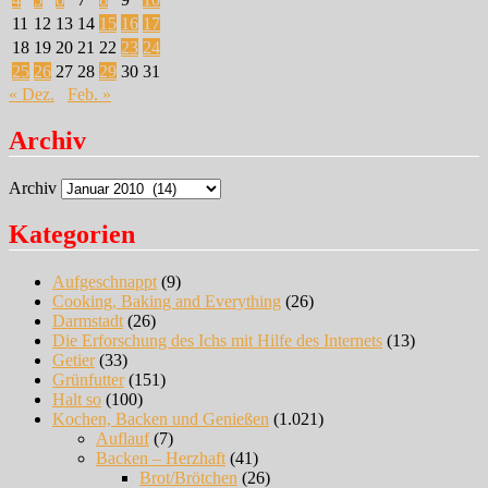
11
12
13
14
15
16
17
18
19
20
21
22
23
24
25
26
27
28
29
30
31
« Dez.
Feb. »
Archiv
Archiv
Kategorien
Aufgeschnappt
(9)
Cooking, Baking and Everything
(26)
Darmstadt
(26)
Die Erforschung des Ichs mit Hilfe des Internets
(13)
Getier
(33)
Grünfutter
(151)
Halt so
(100)
Kochen, Backen und Genießen
(1.021)
Auflauf
(7)
Backen – Herzhaft
(41)
Brot/Brötchen
(26)