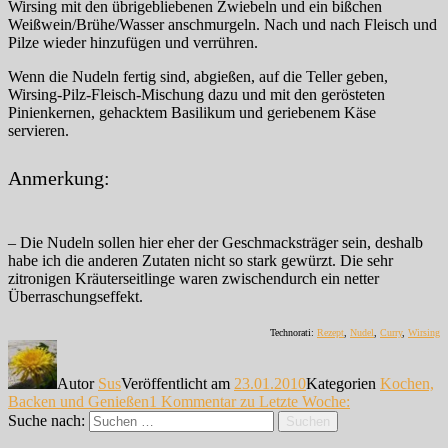
Wirsing mit den übrigebliebenen Zwiebeln und ein bißchen
Weißwein/Brühe/Wasser anschmurgeln. Nach und nach Fleisch und
Pilze wieder hinzufügen und verrühren.
Wenn die Nudeln fertig sind, abgießen, auf die Teller geben,
Wirsing-Pilz-Fleisch-Mischung dazu und mit den gerösteten
Pinienkernen, gehacktem Basilikum und geriebenem Käse
servieren.
Anmerkung:
– Die Nudeln sollen hier eher der Geschmacksträger sein, deshalb
habe ich die anderen Zutaten nicht so stark gewürzt. Die sehr
zitronigen Kräuterseitlinge waren zwischendurch ein netter
Überraschungseffekt.
Technorati:
Rezept
,
Nudel
,
Curry
,
Wirsing
Autor
Sus
Veröffentlicht am
23.01.2010
Kategorien
Kochen,
Backen und Genießen
1 Kommentar
zu Letzte Woche:
Suche nach:
Suchen