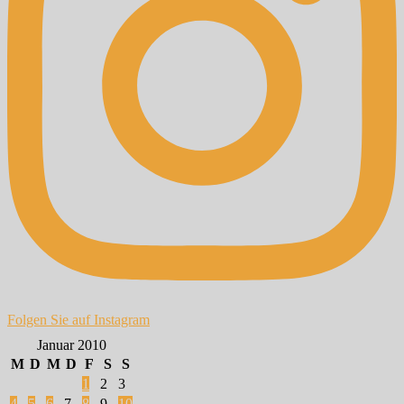
Folgen Sie auf Instagram
Januar 2010
M
D
M
D
F
S
S
1
2
3
4
5
6
7
8
9
10