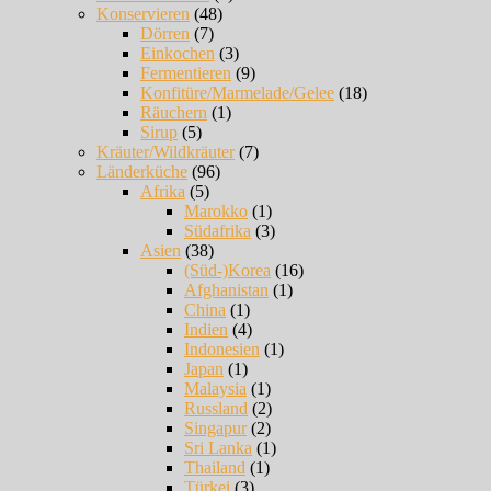
Konservieren
(48)
Dörren
(7)
Einkochen
(3)
Fermentieren
(9)
Konfitüre/Marmelade/Gelee
(18)
Räuchern
(1)
Sirup
(5)
Kräuter/Wildkräuter
(7)
Länderküche
(96)
Afrika
(5)
Marokko
(1)
Südafrika
(3)
Asien
(38)
(Süd-)Korea
(16)
Afghanistan
(1)
China
(1)
Indien
(4)
Indonesien
(1)
Japan
(1)
Malaysia
(1)
Russland
(2)
Singapur
(2)
Sri Lanka
(1)
Thailand
(1)
Türkei
(3)