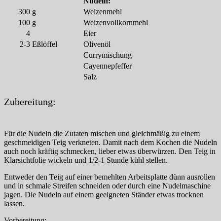
Nudeln:
300
g
Weizenmehl
100
g
Weizenvollkornmehl
4
Eier
2-3
Eßlöffel
Olivenöl
Currymischung
Cayennepfeffer
Salz
Zubereitung:
Für die Nudeln die Zutaten mischen und gleichmäßig zu einem
geschmeidigen Teig verkneten. Damit nach dem Kochen die Nudeln
auch noch kräftig schmecken, lieber etwas überwürzen. Den Teig in
Klarsichtfolie wickeln und 1/2-1 Stunde kühl stellen.
Entweder den Teig auf einer bemehlten Arbeitsplatte dünn ausrollen
und in schmale Streifen schneiden oder durch eine Nudelmaschine
jagen. Die Nudeln auf einem geeigneten Ständer etwas trocknen
lassen.
Vorbereitung: