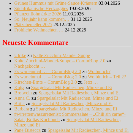
Grünes Hummus mit Grüne-Sauce-Kräutern
03.04.2026
Südafrikanische Hertzoggies
19.03.2026
Pflanzenflohmärkte 2026
11.03.2026
So, Neujahr kann kommen…
31.12.2025
Plätzchenteller 2025
29.12.2025
Fröhliche Weihnachten …
24.12.2025
Neueste Kommentare
Ulrike
zu
Kalte Zucchini-Mandel-Suppe
Kalte Zucchini-Mandel-Suppe – CorumBlog 2.0
zu
Nachgekocht …
Es war einmal … – CorumBlog 2.0
zu
Wo bin ich?
Es war einmal … – CorumBlog 2.0
zu
Wo bin ich – Teil 2?
Kirschen-Ernte – CorumBlog 2.0
zu
Jetzt …
Katja
zu
Spargelsalat Mit Radieschen, Minze und Ei
Brotwein
zu
Spargelsalat Mit Radieschen, Minze und Ei
Anna C.
zu
Spargelsalat Mit Radieschen, Minze und Ei
Britta
zu
Spargelsalat Mit Radieschen, Minze und Ei
Barbara
zu
Spargelsalat Mit Radieschen, Minze und Ei
#wirrettenwaszurettenist: Sommersalate – „Chili sin carne“-
Salat | Brittas Kochbuch
zu
Spargelsalat Mit Radieschen,
Minze und Ei
Pane-Bistecca
zu
Spargelsalat Mit Radieschen, Minze und Ei