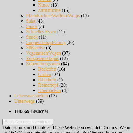
Nüsse
(13)
Zitrusfüchte
(15)
Pfannkuchen/Waffeln/Wraps
(15)
Salat
(43)
Sauce
(3)
Schnelles Essen
(11)
Snack
(11)
Suppe/Eintopf/Curry
(36)
Süßspeise
(5)
Vegetarisch/Vegan
(37)
Vorspeisen/Tapas
(12)
Zubereitungsarten
(64)
Backofen
(16)
Grillen
(24)
Räuchern
(1)
Römertopf
(20)
Überbacken
(4)
Lebensweisheiten
(17)
Unterwegs
(59)
118.669 Besucher
Datenschutz und Cookies: Diese Website verwendet Cookies. Wenn
du die Website weiterhin nutzt, stimmst du der Verwendung von