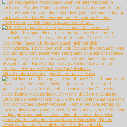
Die FB-Gruppe "Wir retten, was zu retten ist" such
Südafrikanische #Hertzoggies Kennt Ihr das? Da su
#BodoWartke und #MelanieHaupt in #Antigone in #Dre