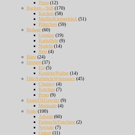
Pizza
(12)
Backen – Süß
(170)
Kuchen
(58)
Muffin/Kleingebäck
(51)
Plätzchen
(59)
Beilage
(60)
Gemüse
(19)
Kartoffeln
(9)
Nudeln
(14)
Reis
(4)
Büro
(24)
Dessert
(37)
Eis
(5)
Konfekt/Praline
(14)
Dip/Aufstrich/Würzsauce
(45)
Chutney
(4)
Ketchup
(7)
Pesto
(9)
Essig/Öl/Gewürz
(9)
Marinade
(4)
Feste
(100)
Advent
(60)
Fastnacht/Fasching
(2)
Neujahr
(7)
Ostern
(11)