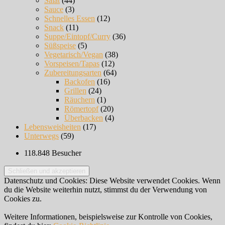
Salat
(44)
Sauce
(3)
Schnelles Essen
(12)
Snack
(11)
Suppe/Eintopf/Curry
(36)
Süßspeise
(5)
Vegetarisch/Vegan
(38)
Vorspeisen/Tapas
(12)
Zubereitungsarten
(64)
Backofen
(16)
Grillen
(24)
Räuchern
(1)
Römertopf
(20)
Überbacken
(4)
Lebensweisheiten
(17)
Unterwegs
(59)
118.848 Besucher
Datenschutz und Cookies: Diese Website verwendet Cookies. Wenn
du die Website weiterhin nutzt, stimmst du der Verwendung von
Cookies zu.
Weitere Informationen, beispielsweise zur Kontrolle von Cookies,