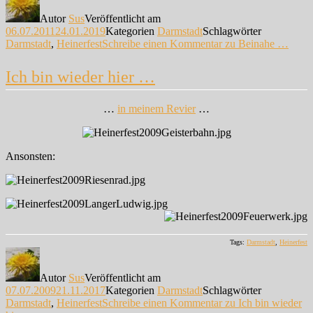
Autor
Sus
Veröffentlicht am
06.07.2011
24.01.2019
Kategorien
Darmstadt
Schlagwörter
Darmstadt
,
Heinerfest
Schreibe einen Kommentar
zu Beinahe …
Ich bin wieder hier …
…
in meinem Revier
…
Ansonsten:
Tags:
Darmstadt
,
Heinerfest
Autor
Sus
Veröffentlicht am
07.07.2009
21.11.2017
Kategorien
Darmstadt
Schlagwörter
Darmstadt
,
Heinerfest
Schreibe einen Kommentar
zu Ich bin wieder