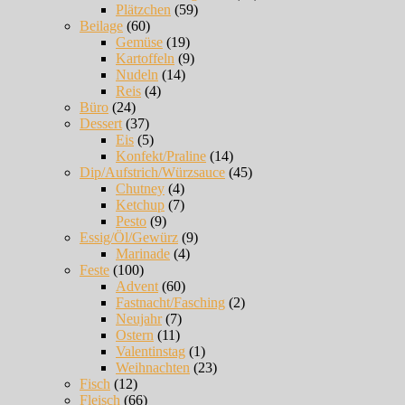
Plätzchen
(59)
Beilage
(60)
Gemüse
(19)
Kartoffeln
(9)
Nudeln
(14)
Reis
(4)
Büro
(24)
Dessert
(37)
Eis
(5)
Konfekt/Praline
(14)
Dip/Aufstrich/Würzsauce
(45)
Chutney
(4)
Ketchup
(7)
Pesto
(9)
Essig/Öl/Gewürz
(9)
Marinade
(4)
Feste
(100)
Advent
(60)
Fastnacht/Fasching
(2)
Neujahr
(7)
Ostern
(11)
Valentinstag
(1)
Weihnachten
(23)
Fisch
(12)
Fleisch
(66)