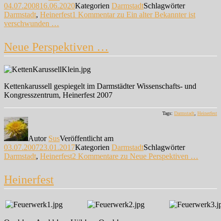
04.07.2008
16.06.2020
Kategorien
Darmstadt
Schlagwörter
Darmstadt
,
Heinerfest
1 Kommentar
zu Ein alter Bekannter ist
verschwunden …
Neue Perspektiven …
Kettenkarussell gespiegelt im Darmstädter Wissenschafts- und
Kongresszentrum, Heinerfest 2007
Tags:
Darmstadt
,
Heinerfest
Autor
Sus
Veröffentlicht am
03.07.2007
23.01.2017
Kategorien
Darmstadt
Schlagwörter
Darmstadt
,
Heinerfest
2 Kommentare
zu Neue Perspektiven …
Heinerfest