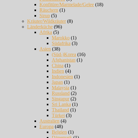
Konfitüre/Marmelade/Gelee
(18)
Räuchern
(1)
Sirup
(5)
Kräuter/Wildkräuter
(8)
Länderküche
(96)
Afrika
(5)
Marokko
(1)
Südafrika
(3)
Asien
(38)
(Süd-)Korea
(16)
Afghanistan
(1)
China
(1)
Indien
(4)
Indonesien
(1)
Japan
(1)
Malaysia
(1)
Russland
(2)
Singapur
(2)
Sri Lanka
(1)
Thailand
(1)
Türkei
(3)
Australien
(4)
Europa
(48)
Belgien
(1)
Dänemark
(1)