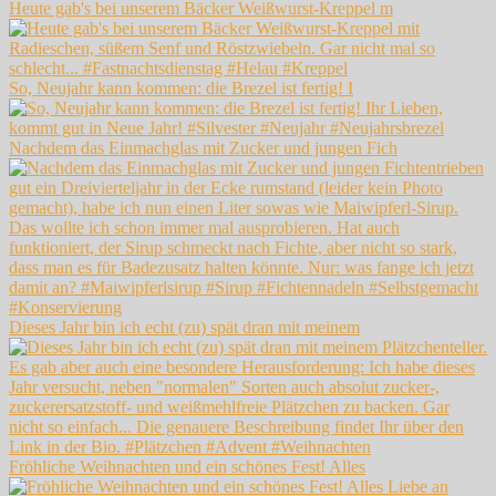
Heute gab's bei unserem Bäcker Weißwurst-Kreppel m
So, Neujahr kann kommen: die Brezel ist fertig! I
Nachdem das Einmachglas mit Zucker und jungen Fich
Dieses Jahr bin ich echt (zu) spät dran mit meinem
Fröhliche Weihnachten und ein schönes Fest! Alles