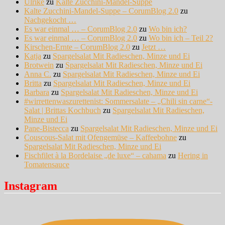
Ulrike
zu
Kalte Zucchini-Mandel-Suppe
Kalte Zucchini-Mandel-Suppe – CorumBlog 2.0
zu
Nachgekocht …
Es war einmal … – CorumBlog 2.0
zu
Wo bin ich?
Es war einmal … – CorumBlog 2.0
zu
Wo bin ich – Teil 2?
Kirschen-Ernte – CorumBlog 2.0
zu
Jetzt …
Katja
zu
Spargelsalat Mit Radieschen, Minze und Ei
Brotwein
zu
Spargelsalat Mit Radieschen, Minze und Ei
Anna C.
zu
Spargelsalat Mit Radieschen, Minze und Ei
Britta
zu
Spargelsalat Mit Radieschen, Minze und Ei
Barbara
zu
Spargelsalat Mit Radieschen, Minze und Ei
#wirrettenwaszurettenist: Sommersalate – „Chili sin carne“-
Salat | Brittas Kochbuch
zu
Spargelsalat Mit Radieschen,
Minze und Ei
Pane-Bistecca
zu
Spargelsalat Mit Radieschen, Minze und Ei
Couscous-Salat mit Ofengemüse – Kaffeebohne
zu
Spargelsalat Mit Radieschen, Minze und Ei
Fischfilet à la Bordelaise „de luxe“ – cahama
zu
Hering in
Tomatensauce
Instagram