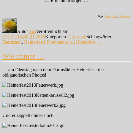
… Früh am Morgen …
Tags:
Darmstadt
,
Heinerfest
Autor
Sus
Veröffentlicht am
07.07.2014
08.01.2018
Kategorien
Darmstadt
Schlagwörter
Darmstadt
,
Heinerfest
1 Kommentar
zu Heinerfest …
Wie immer …
… am Dienstag nach dem Darmstädter Heinerfest: die
obligatorischen Photos!
Und er zappelt immer noch: