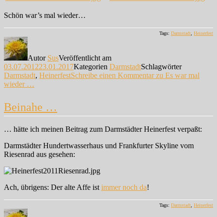
Schön war’s mal wieder…
Tags:
Darmstadt
,
Heinerfest
Autor
Sus
Veröffentlicht am
03.07.2012
23.01.2017
Kategorien
Darmstadt
Schlagwörter
Darmstadt
,
Heinerfest
Schreibe einen Kommentar
zu Es war mal
wieder …
Beinahe …
… hätte ich meinen Beitrag zum Darmstädter Heinerfest verpaßt:
Darmstädter Hundertwasserhaus und Frankfurter Skyline vom
Riesenrad aus gesehen:
Ach, übrigens: Der alte Affe ist
immer noch da
!
Tags:
Darmstadt
,
Heinerfest