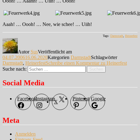
Oooh! … Aaahh! … Uiih! … Oooh!
Aaah! … Oooh! … Nee, wie schee! … Uiih!
Tags:
Darmstadt
,
Heinerfest
Autor
Sus
Veröffentlicht am
04.07.2006
16.06.2020
Kategorien
Darmstadt
Schlagwörter
Darmstadt
,
Heinerfest
Schreibe einen Kommentar
zu Heinerfest
Suche nach:
Suchen
Social Media
Facebook
Instagram
Pinterest
Google
X
Meta
Anmelden
Eintrags-Feed